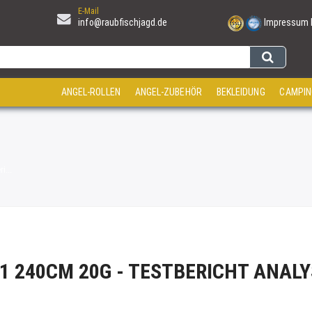
E-Mail
info@raubfischjagd.de
Impressum
ANGEL-ROLLEN
ANGEL-ZUBEHÖR
BEKLEIDUNG
CAMPIN
i...
 240CM 20G - TESTBERICHT ANALY