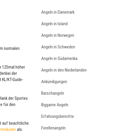
Angeln in Dänemark
Angeln in Island
Angeln in Norwegen
Angeln in Schweden
dem normalen
Angeln in Südamerika
hr 125mal höher
Angeln in den Niederlanden
denbei der
t KL/KT-Guide-
Ankündigungen
Barschangeln
Blank der Sportex
e für den
Biggame Angeln
Erfahrungsberichte
t auf beachtliche
Forellenangeln
mmiköder
als