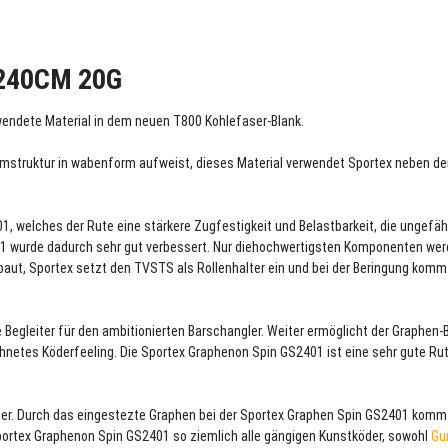
240CM 20G
endete Material in dem neuen T800 Kohlefaser-Blank.
tomstruktur in wabenform aufweist, dieses Material verwendet Sportex neben 
, welches der Rute eine stärkere Zugfestigkeit und Belastbarkeit, die ungefä
401 wurde dadurch sehr gut verbessert. Nur diehochwertigsten Komponenten wer
aut, Sportex setzt den TVSTS als Rollenhalter ein und bei der Beringung komm
 Begleiter für den ambitionierten Barschangler. Weiter ermöglicht der Graphen-
etes Köderfeeling. Die Sportex Graphenon Spin GS2401 ist eine sehr gute Rut
er. Durch das eingestezte Graphen bei der Sportex Graphen Spin GS2401 komm
 Sportex Graphenon Spin GS2401 so ziemlich alle gängigen Kunstköder, sowohl
Gu