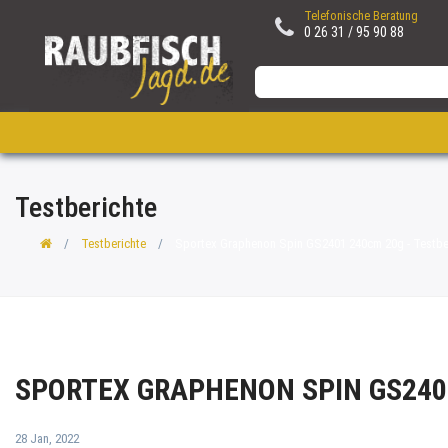
Telefonische Beratung
0 26 31 / 95 90 88
Testberichte
Testberichte
Sportex Graphenon Spin GS2401 240cm 20g - Testber
SPORTEX GRAPHENON SPIN GS2401
28 Jan, 2022