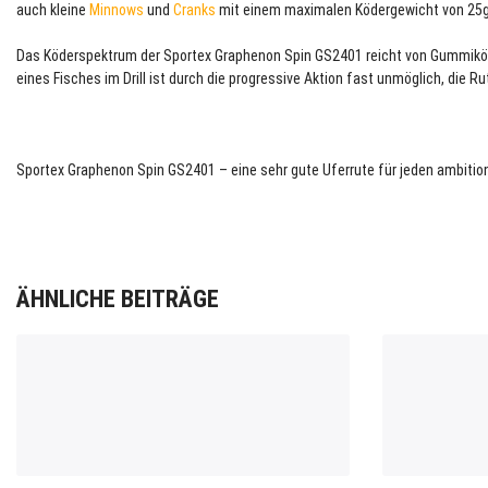
auch kleine
Minnows
und
Cranks
mit einem maximalen Ködergewicht von 25g
Das Köderspektrum der Sportex Graphenon Spin GS2401 reicht von Gummiköd
eines Fisches im Drill ist durch die progressive Aktion fast unmöglich, die 
Sportex Graphenon Spin GS2401 – eine sehr gute Uferrute für jeden ambition
ÄHNLICHE BEITRÄGE