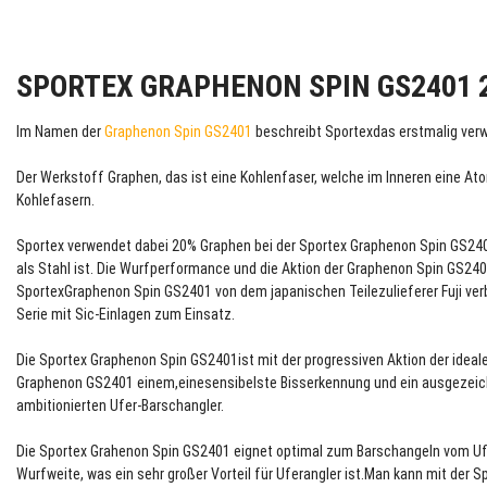
SPORTEX GRAPHENON SPIN GS2401 
Im Namen der
Graphenon Spin GS2401
beschreibt Sportexdas erstmalig verw
Der Werkstoff Graphen, das ist eine Kohlenfaser, welche im Inneren eine A
Kohlefasern.
Sportex verwendet dabei 20% Graphen bei der Sportex Graphenon Spin GS2401
als Stahl ist. Die Wurfperformance und die Aktion der Graphenon Spin GS2
SportexGraphenon Spin GS2401 von dem japanischen Teilezulieferer Fuji verb
Serie mit Sic-Einlagen zum Einsatz.
Die Sportex Graphenon Spin GS2401ist mit der progressiven Aktion der ideale
Graphenon GS2401 einem,einesensibelste Bisserkennung und ein ausgezeichn
ambitionierten Ufer-Barschangler.
Die Sportex Grahenon Spin GS2401 eignet optimal zum Barschangeln vom Uf
Wurfweite, was ein sehr großer Vorteil für Uferangler ist.Man kann mit der