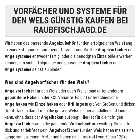
VORFÄCHER UND SYSTEME FÜR
DEN WELS GÜNSTIG KAUFEN BEI
RAUBFISCHJAGD.DE
Wir haben das passende
Angelzubehör
für den erfolgreichen Welsfang
in einer Kategorie zusammengefasst, damit Sie Ihre
Angelvorfächer
und
Angelsysteme
entweder fertig, oder die benötigten Einzelteile erwerben
können, um sich erfolgreiche und passende
Angelvorfächer
und
Angelsysteme
selbst zu binden.
Was sind Angelvorfächer für den Wels?
Angelvorfächer
für den Wels oder auch Waller sind unter anderem
gebundene Haken
in der XXL Variante. Es gibt unterschiedliche
Angelhaken
wie
Einzelhaken
oder
Drillinge
in großen Größen und dicken
Drahtstärken damit man die großen Welse sicher ausdrillen und landen
kann, ohne dass der
Angelhaken
aufbiegt. Hier ist für die richtigen
Angelvorfächer
auch die passende
Vorfachschnur
wichtig. Sie sollte
dick und abriebfest sein.
Angelvorfächer
für den Wels haben meist eine
Länge von ca. einem Meter und haben eine Tragkraft von 60 bis 120kg.