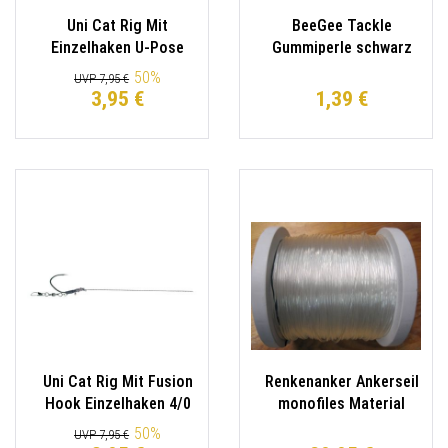
Uni Cat Rig Mit
BeeGee Tackle
Einzelhaken U-Pose
Gummiperle schwarz
mit Rassel 4/0
Inhalt 10-20 Stück
50
%
UVP 7,95 €
3,95 €
1,39 €
Uni Cat Rig Mit Fusion
Renkenanker Ankerseil
Hook Einzelhaken 4/0
monofiles Material
2,00mm 100m
50
%
UVP 7,95 €
Lauflänge 125kg