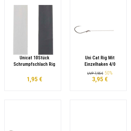
Unicat 10Stück
Uni Cat Rig Mit
Schrumpfschlach Rig
Einzelhaken 4/0
Solution Shrink Tube
50
%
UVP 7,95 €
black 10mm
1,95 €
3,95 €