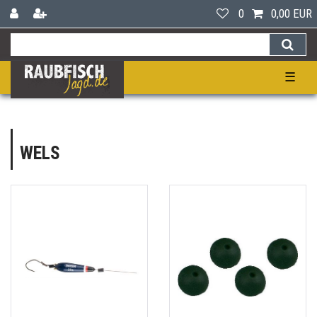
0
0,00 EUR
☰
WELS