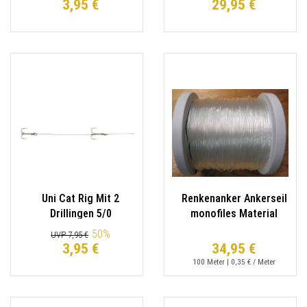
3,95 €
29,95 €
Tragkraft
Uni Cat Rig Mit 2
Renkenanker Ankerseil
Drillingen 5/0
monofiles Material
2,00mm 100m
50
%
UVP 7,95 €
Lauflänge 125kg
3,95 €
34,95 €
Tragkraft
100
Meter
| 0,35 € / Meter