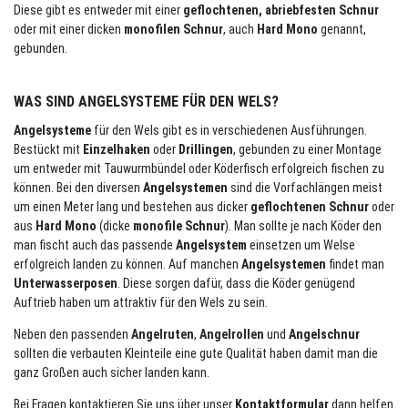
Diese gibt es entweder mit einer
geflochtenen, abriebfesten Schnur
oder mit einer dicken
monofilen Schnur
, auch
Hard Mono
genannt,
gebunden.
WAS SIND ANGELSYSTEME FÜR DEN WELS?
Angelsysteme
für den Wels gibt es in verschiedenen Ausführungen.
Bestückt mit
Einzelhaken
oder
Drillingen
, gebunden zu einer Montage
um entweder mit Tauwurmbündel oder Köderfisch erfolgreich fischen zu
können. Bei den diversen
Angelsystemen
sind die Vorfachlängen meist
um einen Meter lang und bestehen aus dicker
geflochtenen Schnur
oder
aus
Hard Mono
(dicke
monofile Schnur
). Man sollte je nach Köder den
man fischt auch das passende
Angelsystem
einsetzen um Welse
erfolgreich landen zu können. Auf manchen
Angelsystemen
findet man
Unterwasserposen
. Diese sorgen dafür, dass die Köder genügend
Auftrieb haben um attraktiv für den Wels zu sein.
Neben den passenden
Angelruten
,
Angelrollen
und
Angelschnur
sollten die verbauten Kleinteile eine gute Qualität haben damit man die
ganz Großen auch sicher landen kann.
Bei Fragen kontaktieren Sie uns über unser
Kontaktformular
dann helfen