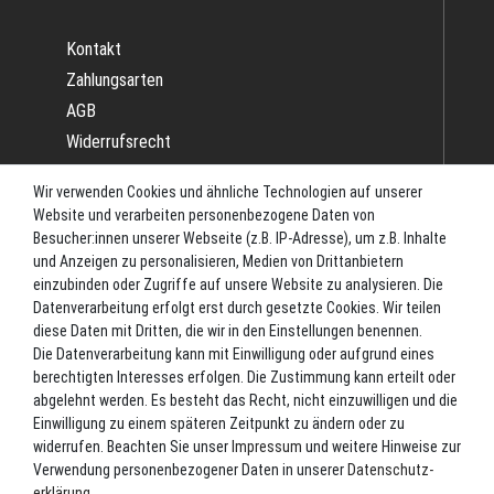
Kontakt
Zahlungsarten
AGB
Widerrufsrecht
Impressum
Wir verwenden Cookies und ähnliche Technologien auf unserer
Datenschutz
Website und verarbeiten personenbezogene Daten von
Batterieverordnung
Besucher:innen unserer Webseite (z.B. IP-Adresse), um z.B. Inhalte
und Anzeigen zu personalisieren, Medien von Drittanbietern
Versand
einzubinden oder Zugriffe auf unsere Website zu analysieren. Die
Blog
Datenverarbeitung erfolgt erst durch gesetzte Cookies. Wir teilen
TOP-KATEGORIEN
diese Daten mit Dritten, die wir in den Einstellungen benennen.
Die Datenverarbeitung kann mit Einwilligung oder aufgrund eines
berechtigten Interesses erfolgen. Die Zustimmung kann erteilt oder
Angel-Rollen
abgelehnt werden. Es besteht das Recht, nicht einzuwilligen und die
Angel-Zubehör
Einwilligung zu einem späteren Zeitpunkt zu ändern oder zu
widerrufen. Beachten Sie unser
Impressum
und weitere Hinweise zur
Bekleidung
Verwendung personenbezogener Daten in unserer
Daten­schutz­
Camping
erklärung
.