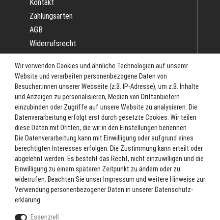
Kontakt
Zahlungsarten
AGB
Widerrufsrecht
Impressum
Wir verwenden Cookies und ähnliche Technologien auf unserer
Datenschutz
Website und verarbeiten personenbezogene Daten von
Batterieverordnung
Besucher:innen unserer Webseite (z.B. IP-Adresse), um z.B. Inhalte
und Anzeigen zu personalisieren, Medien von Drittanbietern
Versand
einzubinden oder Zugriffe auf unsere Website zu analysieren. Die
Blog
Datenverarbeitung erfolgt erst durch gesetzte Cookies. Wir teilen
TOP-KATEGORIEN
diese Daten mit Dritten, die wir in den Einstellungen benennen.
Die Datenverarbeitung kann mit Einwilligung oder aufgrund eines
berechtigten Interesses erfolgen. Die Zustimmung kann erteilt oder
Angel-Rollen
abgelehnt werden. Es besteht das Recht, nicht einzuwilligen und die
Angel-Zubehör
Einwilligung zu einem späteren Zeitpunkt zu ändern oder zu
widerrufen. Beachten Sie unser
Impressum
und weitere Hinweise zur
Bekleidung
Verwendung personenbezogener Daten in unserer
Daten­schutz­
Camping
erklärung
.
Kunstköder
Essenziell