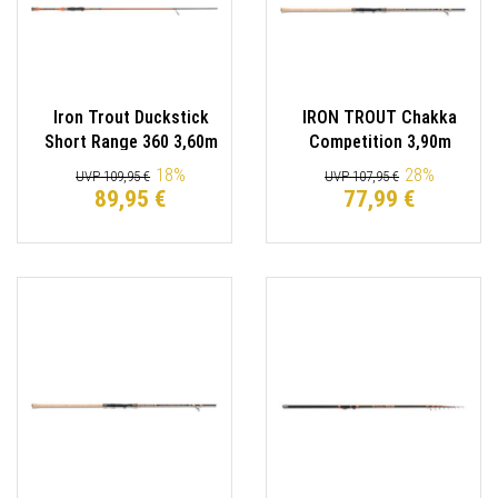
Iron Trout Duckstick
IRON TROUT Chakka
Short Range 360 3,60m
Competition 3,90m
-40g Spoon-Rute
Forellenrute
18
%
28
%
UVP 109,95 €
UVP 107,95 €
Spinnrute
89,95 €
77,99 €