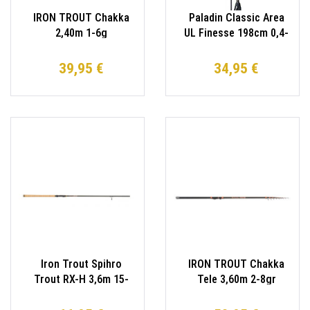
IRON TROUT Chakka
Paladin Classic Area
2,40m 1-6g
UL Finesse 198cm 0,4-
Forellenrute
7g Spoon-Rute
Spinnrute
39,95 €
34,95 €
Iron Trout Spihro
IRON TROUT Chakka
Trout RX-H 3,6m 15-
Tele 3,60m 2-8gr
45g Forellenrute
Forellenrute