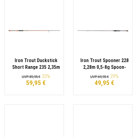
Iron Trout Duckstick
Iron Trout Spooner 228
Short Range 235 2,35m
2,28m 0,5-8g Spoon-
0,8-12g Spoon-Rute
Rute Spinnrute
33
%
29
%
UVP 89,95 €
UVP 69,95 €
Spinnrute
59,95 €
49,95 €