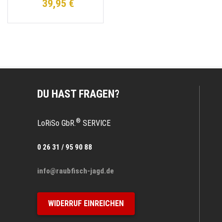
39,95 €
DU HAST FRAGEN?
®
LoRiSo GbR.
SERVICE
0 26 31 / 95 90 88
info@raubfisch-jagd.de
WIDERRUF EINREICHEN