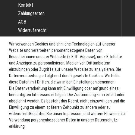
Kontakt
Zahlungsarten
AGB
Widerrufsrecht
Impressum
Wir verwenden Cookies und ähnliche Technologien auf unserer
Datenschutz
Website und verarbeiten personenbezogene Daten von
Batterieverordnung
Besucher:innen unserer Webseite (z.B. IP-Adresse), um z.B. Inhalte
und Anzeigen zu personalisieren, Medien von Drittanbietern
Versand
einzubinden oder Zugriffe auf unsere Website zu analysieren. Die
Blog
Datenverarbeitung erfolgt erst durch gesetzte Cookies. Wir teilen
TOP-KATEGORIEN
diese Daten mit Dritten, die wir in den Einstellungen benennen.
Die Datenverarbeitung kann mit Einwilligung oder aufgrund eines
berechtigten Interesses erfolgen. Die Zustimmung kann erteilt oder
Angel-Rollen
abgelehnt werden. Es besteht das Recht, nicht einzuwilligen und die
Angel-Zubehör
Einwilligung zu einem späteren Zeitpunkt zu ändern oder zu
widerrufen. Beachten Sie unser
Impressum
und weitere Hinweise zur
Bekleidung
Verwendung personenbezogener Daten in unserer
Daten­schutz­
Camping
erklärung
.
Kunstköder