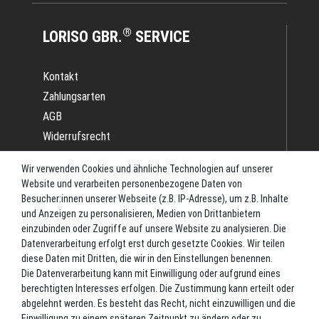
®
LORISO GBR.
SERVICE
Kontakt
Zahlungsarten
AGB
Widerrufsrecht
Impressum
Wir verwenden Cookies und ähnliche Technologien auf unserer
Datenschutz
Website und verarbeiten personenbezogene Daten von
Batterieverordnung
Besucher:innen unserer Webseite (z.B. IP-Adresse), um z.B. Inhalte
und Anzeigen zu personalisieren, Medien von Drittanbietern
Versand
einzubinden oder Zugriffe auf unsere Website zu analysieren. Die
Blog
Datenverarbeitung erfolgt erst durch gesetzte Cookies. Wir teilen
TOP-KATEGORIEN
diese Daten mit Dritten, die wir in den Einstellungen benennen.
Die Datenverarbeitung kann mit Einwilligung oder aufgrund eines
berechtigten Interesses erfolgen. Die Zustimmung kann erteilt oder
Angel-Rollen
abgelehnt werden. Es besteht das Recht, nicht einzuwilligen und die
Angel-Zubehör
Einwilligung zu einem späteren Zeitpunkt zu ändern oder zu