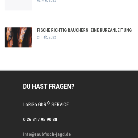
02 Mar, 2022
FISCHE RICHTIG RÄUCHERN: EINE KURZANLEITUNG
21 Feb, 2022
DU HAST FRAGEN?
®
LoRiSo GbR.
SERVICE
0 26 31 / 95 90 88
info@raubfisch-jagd.de