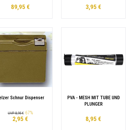
Pakete Forellenhaken-
89,95 €
3,95 €
Systeme
elzer Schnur Dispenser
PVA - MESH MIT TUBE UND
PLUNGER
SCHNELLAUFLÖSEND
67
%
UVP 8,95 €
23mm/5m - 1 Stk.
2,95 €
8,95 €