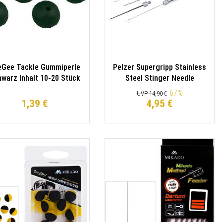
eGee Tackle Gummiperle
Pelzer Supergripp Stainless
warz Inhalt 10-20 Stück
Steel Stinger Needle
Nadeltool
67
%
UVP 14,90 €
1,39 €
4,95 €