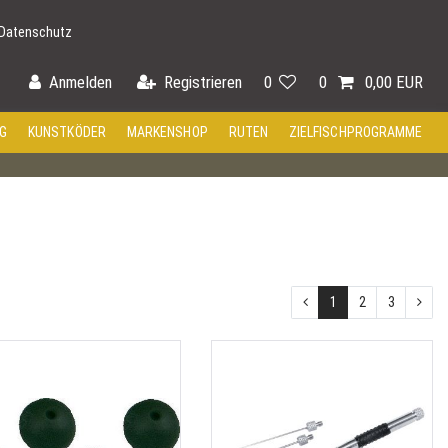
Datenschutz
Anmelden
Registrieren
0
0
0,00 EUR
G
KUNSTKÖDER
MARKENSHOP
RUTEN
ZIELFISCHPROGRAMME
1
2
3