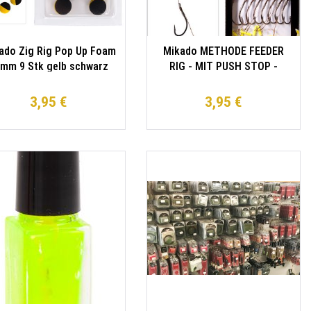
ado Zig Rig Pop Up Foam
Mikado METHODE FEEDER
mm 9 Stk gelb schwarz
RIG - MIT PUSH STOP -
HAKEN MIT WIDERHAKEN
GRÖSSE 8 / geflochtene
3,95 €
3,95 €
Schnüre: 0.14mm/10cm