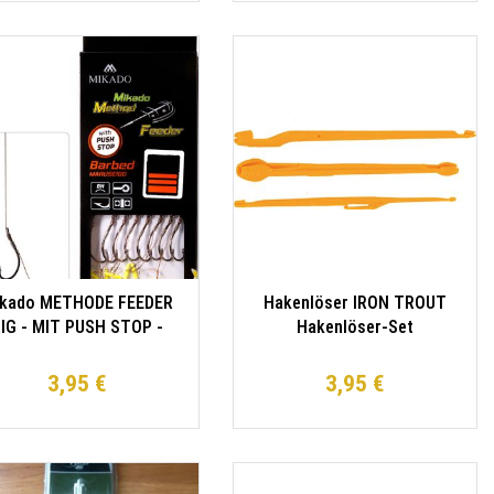
kado METHODE FEEDER
Hakenlöser IRON TROUT
IG - MIT PUSH STOP -
Hakenlöser-Set
AKEN MIT WIDERHAKEN
ÖSSE 10 / geflochtene
3,95 €
3,95 €
chnüre: 0.12mm/10cm