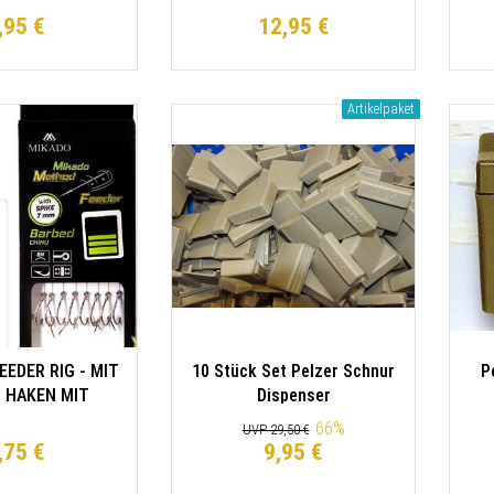
,95 €
12,95 €
Artikelpaket
EDER RIG - MIT
10 Stück Set Pelzer Schnur
P
- HAKEN MIT
Dispenser
EN GRÖSSE 4 /
66
%
UVP 29,50 €
ene Schnüre:
,75 €
9,95 €
0cm - 8 Stk.