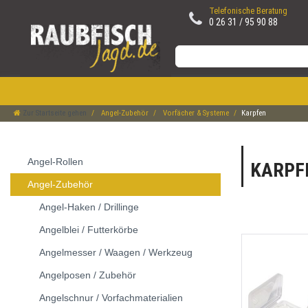
Telefonische Beratung
0 26 31 / 95 90 88
Zur Startseite gehen
Angel-Zubehör
Vorfächer & Systeme
Karpfen
Angel-Rollen
KARPF
Angel-Zubehör
Angel-Haken / Drillinge
Angelblei / Futterkörbe
Angelmesser / Waagen / Werkzeug
Angelposen / Zubehör
Angelschnur / Vorfachmaterialien