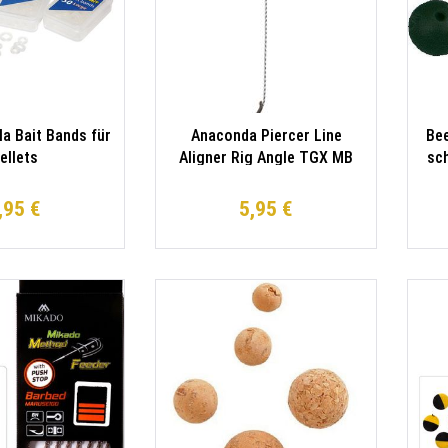
a Bait Bands für
Anaconda Piercer Line
Be
ellets
Aligner Rig Angle TGX MB
sch
Gr.4/35lb Karpfenvorfach-
Set
,95 €
5,95 €