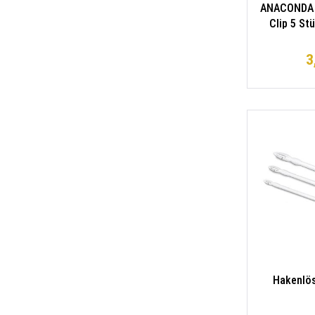
ANACONDA 
Clip 5 St
3
Hakenlös