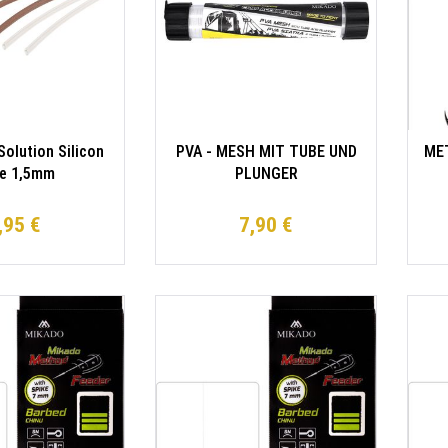
Solution Silicon
PVA - MESH MIT TUBE UND
MET
e 1,5mm
PLUNGER
SCHNELLAUFLÖSEND
WI
44mm/5m - 1 Stk.
Sc
,95 €
7,90 €