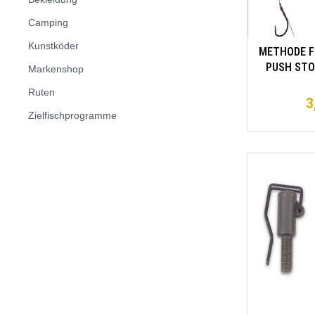
Camping
Kunstköder
METHODE FE
PUSH STO
Markenshop
WIDERHAK
Ruten
geflocht
3
0.16mm/1
Zielfischprogramme