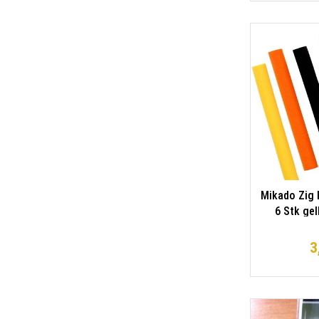
Mikado Zig 
6 Stk ge
3