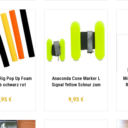
Rig Pop Up Foam
Anaconda Cone Marker L
Mi
lb schwarz rot
Signal Yellow Schnur zum
R
Marker setzen
H
GR
,95 €
9,95 €
S