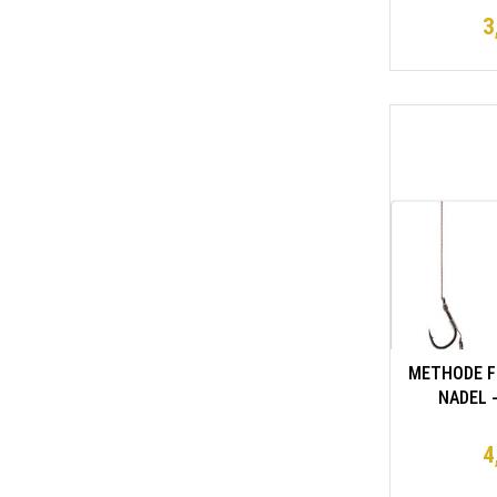
3
METHODE FE
NADEL 
WIDERHAK
geflocht
4
0.16mm/1