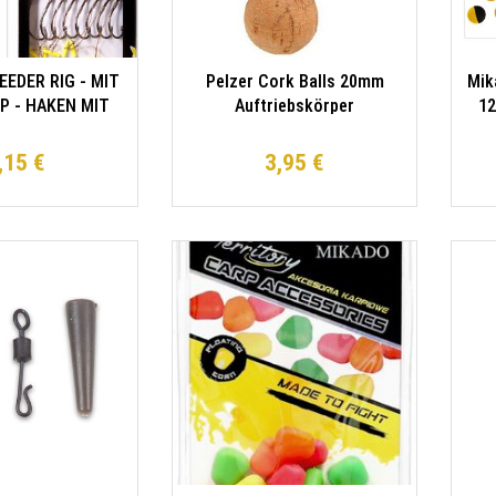
EDER RIG - MIT
Pelzer Cork Balls 20mm
Mik
P - HAKEN MIT
Auftriebskörper
12
EN GRÖSSE 4 /
ene Schnüre:
,15 €
3,95 €
0cm - 8 Stk.