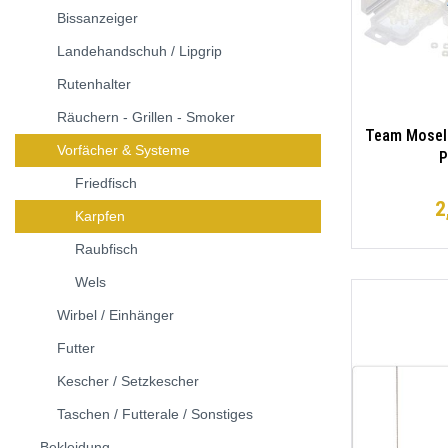
Bissanzeiger
Landehandschuh / Lipgrip
Rutenhalter
Räuchern - Grillen - Smoker
Team Mosell
Vorfächer & Systeme
P
Friedfisch
2
Karpfen
Raubfisch
Wels
Wirbel / Einhänger
Futter
Kescher / Setzkescher
Taschen / Futterale / Sonstiges
Bekleidung