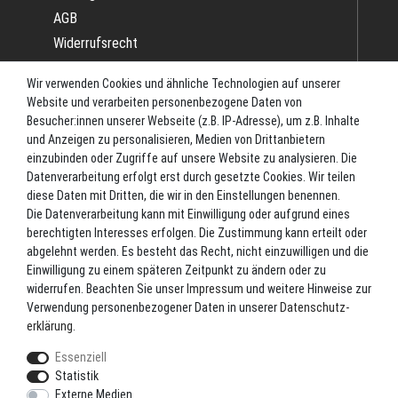
AGB
Widerrufsrecht
Impressum
Wir verwenden Cookies und ähnliche Technologien auf unserer
Datenschutz
Website und verarbeiten personenbezogene Daten von
Batterieverordnung
Besucher:innen unserer Webseite (z.B. IP-Adresse), um z.B. Inhalte
und Anzeigen zu personalisieren, Medien von Drittanbietern
Versand
einzubinden oder Zugriffe auf unsere Website zu analysieren. Die
Blog
Datenverarbeitung erfolgt erst durch gesetzte Cookies. Wir teilen
TOP-KATEGORIEN
diese Daten mit Dritten, die wir in den Einstellungen benennen.
Die Datenverarbeitung kann mit Einwilligung oder aufgrund eines
berechtigten Interesses erfolgen. Die Zustimmung kann erteilt oder
Angel-Rollen
abgelehnt werden. Es besteht das Recht, nicht einzuwilligen und die
Angel-Zubehör
Einwilligung zu einem späteren Zeitpunkt zu ändern oder zu
widerrufen. Beachten Sie unser
Impressum
und weitere Hinweise zur
Bekleidung
Verwendung personenbezogener Daten in unserer
Daten­schutz­
Camping
erklärung
.
Kunstköder
Essenziell
Markenshop
Statistik
Ruten
Externe Medien