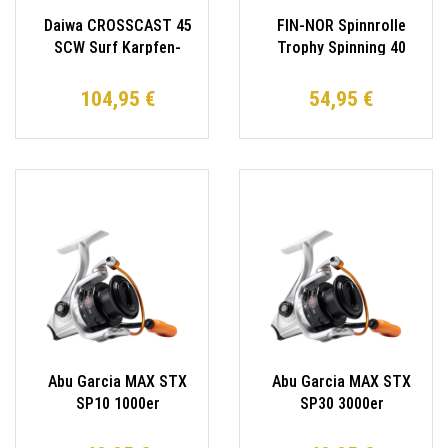
Daiwa CROSSCAST 45
FIN-NOR Spinnrolle
SCW Surf Karpfen-
Trophy Spinning 40
Rolle 300m/0,35mm
Finnor Wallerrolle
Angel-Rolle Big Pit
104,95 €
54,95 €
Abu Garcia MAX STX
Abu Garcia MAX STX
SP10 1000er
SP30 3000er
0,25mm/90m Spinnrolle
0,30mm/130m
Spinnrolle