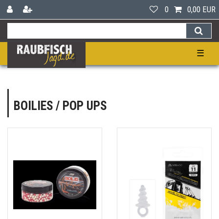
0
0,00 EUR
☰
BOILIES / POP UPS