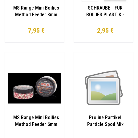
MS Range Mini Boilies
SCHRAUBE - FÜR
Method Feeder 8mm
BOILIES PLASTIK -
div Geschmäcker
11mm - TRANSPARENT
- 10 Stk.
7,95 €
2,95 €
MS Range Mini Boilies
Proline Partikel
Method Feeder 6mm
Particle Spod Mix
div Geschmäcker
1500ml