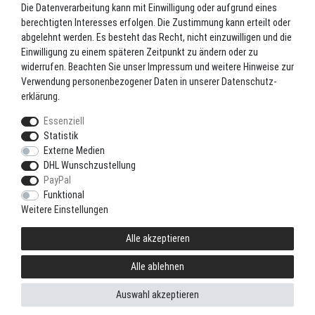
Die Datenverarbeitung kann mit Einwilligung oder aufgrund eines
berechtigten Interesses erfolgen. Die Zustimmung kann erteilt oder
Angel-Rollen
abgelehnt werden. Es besteht das Recht, nicht einzuwilligen und die
Angel-Zubehör
Einwilligung zu einem späteren Zeitpunkt zu ändern oder zu
widerrufen. Beachten Sie unser
Impressum
und weitere Hinweise zur
Bekleidung
Verwendung personenbezogener Daten in unserer
Daten­schutz­
Camping
erklärung
.
Kunstköder
Essenziell
Markenshop
Statistik
Ruten
Externe Medien
DHL Wunschzustellung
Ruten + Rolle + Schnur
PayPal
Zielfischprogramme
Funktional
Weitere Einstellungen
Alle akzeptieren
© Copyright 2021 LoRiSo GbR. Alle Rechte vorbehalten.
Zertifizierte Betreuung durch
Alle ablehnen
Auswahl akzeptieren