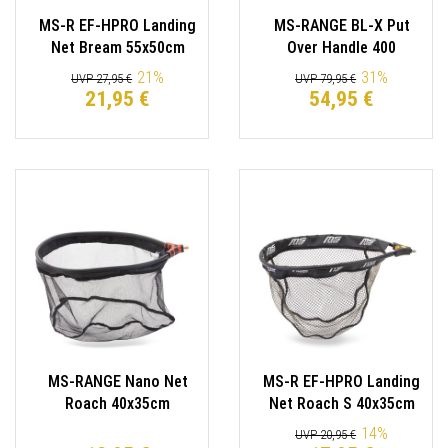
MS-R EF-HPRO Landing
MS-RANGE BL-X Put
Net Bream 55x50cm
Over Handle 400
Kescherkopf
Kescherstab
21
%
31
%
UVP 27,95 €
UVP 79,95 €
21,95 €
54,95 €
MS-RANGE Nano Net
MS-R EF-HPRO Landing
Roach 40x35cm
Net Roach S 40x35cm
Kescherkopf
Kescherkopf
14
%
UVP 20,95 €