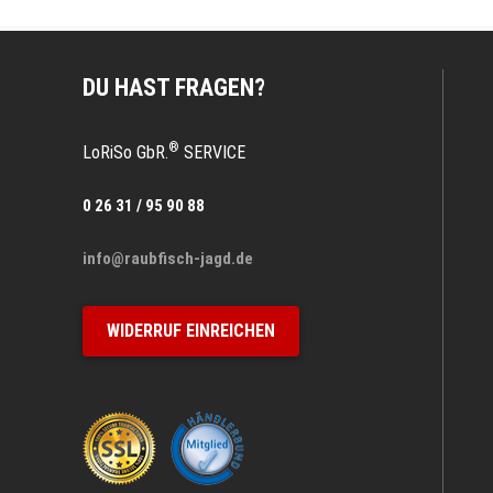
DU HAST FRAGEN?
®
LoRiSo GbR.
SERVICE
0 26 31 / 95 90 88
info@raubfisch-jagd.de
WIDERRUF EINREICHEN