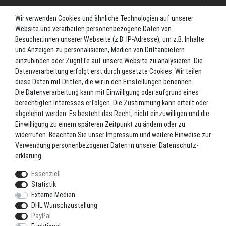
Impressum
Wir verwenden Cookies und ähnliche Technologien auf unserer
Datenschutz
Website und verarbeiten personenbezogene Daten von
Batterieverordnung
Besucher:innen unserer Webseite (z.B. IP-Adresse), um z.B. Inhalte
und Anzeigen zu personalisieren, Medien von Drittanbietern
Versand
einzubinden oder Zugriffe auf unsere Website zu analysieren. Die
Blog
Datenverarbeitung erfolgt erst durch gesetzte Cookies. Wir teilen
TOP-KATEGORIEN
diese Daten mit Dritten, die wir in den Einstellungen benennen.
Die Datenverarbeitung kann mit Einwilligung oder aufgrund eines
berechtigten Interesses erfolgen. Die Zustimmung kann erteilt oder
Angel-Rollen
abgelehnt werden. Es besteht das Recht, nicht einzuwilligen und die
Angel-Zubehör
Einwilligung zu einem späteren Zeitpunkt zu ändern oder zu
widerrufen. Beachten Sie unser
Impressum
und weitere Hinweise zur
Bekleidung
Verwendung personenbezogener Daten in unserer
Daten­schutz­
Camping
erklärung
.
Kunstköder
Essenziell
Markenshop
Statistik
Ruten
Externe Medien
DHL Wunschzustellung
Ruten + Rolle + Schnur
PayPal
Zielfischprogramme