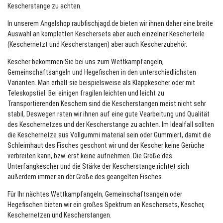
Kescherstange
zu achten.
In unserem Angelshop
raubfischjagd.de
bieten wir ihnen daher eine breite
Auswahl an kompletten
Keschersets
aber auch einzelner Kescherteile
(
Keschernetzt
und
Kescherstangen
) aber auch Kescherzubehör.
Kescher
bekommen Sie bei uns zum
Wettkampfangeln
,
Gemeinschaftsangeln und Hegefischen in den unterschiedlichsten
Varianten. Man erhält sie beispielsweise als Klappkescher oder mit
Teleskopstiel. Bei einigen fragilen leichten und leicht zu
Transportierenden
Keschern
sind die
Kescherstangen
meist nicht sehr
stabil, Deswegen raten wir ihnen auf eine gute Vearbeitung und Qualität
des
Keschernetzes
und der
Kescherstange
zu achten. Im Idealfall sollten
die
Keschernetze
aus Vollgummi material sein oder Gummiert, damit die
Schleimhaut des Fisches geschont wir und der Kescher keine Gerüche
verbreiten kann, bzw. erst keine aufnehmen. Die Größe des
Unterfangkescher und die Stärke der
Kescherstange
richtet sich
außerdem immer an der Größe des geangelten Fisches.
Für Ihr nächtes Wettkampfangeln, Gemeinschaftsangeln oder
Hegefischen bieten wir ein großes Spektrum an
Keschersets
,
Kescher
,
Keschernetzen
und
Kescherstangen
.