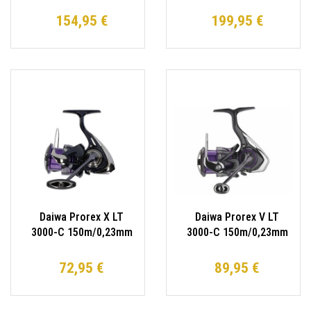
Spinnrolle / Welsrolle /
Spinnrolle / Welsrolle /
Meeresrolle
Meeresrolle
154,95 €
199,95 €
Daiwa Prorex X LT
Daiwa Prorex V LT
3000-C 150m/0,23mm
3000-C 150m/0,23mm
Spinnrolle Angelrolle
Spinnrolle Angelrolle
72,95 €
89,95 €