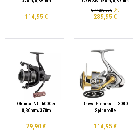
320m/0,35mm
CXH SW 150m/0,37mm
Spinnrolle / Welsrolle
Spinnrolle Salzwasser
3
%
UVP 299,95 €
114,95 €
289,95 €
Okuma INC-6000er
Daiwa Freams Lt 3000
0,30mm/370m
Spinnrolle
Feederrolle
150m/0.23mm
Karpfenrolle
79,90 €
114,95 €