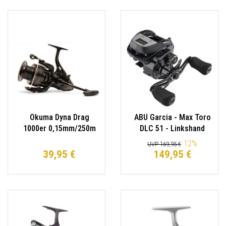
Okuma Dyna Drag
ABU Garcia - Max Toro
1000er 0,15mm/250m
DLC 51 - Linkshand
Freerunner
Multirolle mit Counter
12
%
UVP 169,95 €
Freilaufrolle
39,95 €
149,95 €