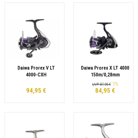
Daiwa Prorex V LT
Daiwa Prorex X LT 4000
4000-CXH
150m/0,28mm
150m/0,28mm
Spinnrolle
3
%
UVP 87,95 €
Spinnrolle Angelrolle
94,95 €
84,95 €