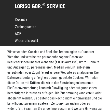
®
LORISO GBR.
SERVICE
Kontakt
Zahlungsarten
AGB
Widerrufsrecht
Impressum
Wir verwenden Cookies und ähnliche Technologien auf unserer
Datenschutz
Website und verarbeiten personenbezogene Daten von
Batterieverordnung
Besucher:innen unserer Webseite (z.B. IP-Adresse), um z.B. Inhalte
und Anzeigen zu personalisieren, Medien von Drittanbietern
Versand
einzubinden oder Zugriffe auf unsere Website zu analysieren. Die
Blog
Datenverarbeitung erfolgt erst durch gesetzte Cookies. Wir teilen
TOP-KATEGORIEN
diese Daten mit Dritten, die wir in den Einstellungen benennen.
Die Datenverarbeitung kann mit Einwilligung oder aufgrund eines
berechtigten Interesses erfolgen. Die Zustimmung kann erteilt oder
Angel-Rollen
abgelehnt werden. Es besteht das Recht, nicht einzuwilligen und die
Angel-Zubehör
Einwilligung zu einem späteren Zeitpunkt zu ändern oder zu
widerrufen. Beachten Sie unser
Impressum
und weitere Hinweise zur