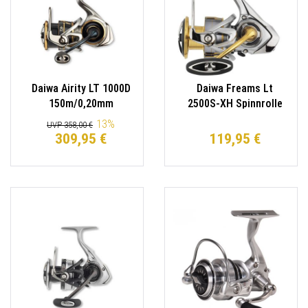
Daiwa Airity LT 1000D
Daiwa Freams Lt
150m/0,20mm
2500S-XH Spinnrolle
Spinnrolle Daiwa Airity
150m/0.16mm
13
%
UVP 358,00 €
LT 2000D
309,95 €
119,95 €
150m/0,23mm
Spinnrolle