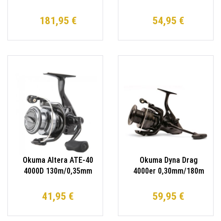
Schiebebremse Wels
Finnor Wallerrolle
Waller
181,95 €
54,95 €
Okuma Altera ATE-40
Okuma Dyna Drag
4000D 130m/0,35mm
4000er 0,30mm/180m
Spinnrolle
Freerunner
Freilaufrolle
41,95 €
59,95 €