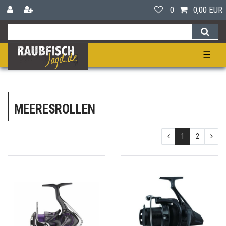
0
0,00 EUR
☰
MEERESROLLEN
1
2