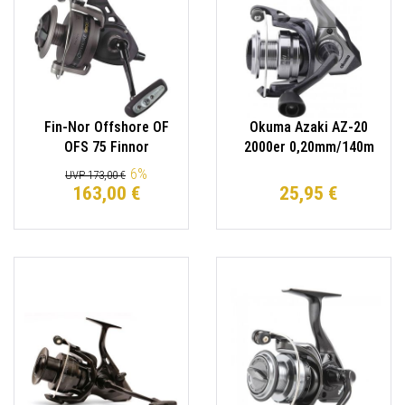
Fin-Nor Offshore OF
Okuma Azaki AZ-20
OFS 75 Finnor
2000er 0,20mm/140m
Wallerrolle
Spinnrolle
6
%
UVP 173,00 €
163,00 €
25,95 €