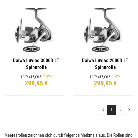
Daiwa Luvias 3000D LT
Daiwa Luvias 2000D LT
Spinnrolle
Spinnrolle
200m/0.28mm
200m/0.28mm
28
%
28
%
UVP 416,00 €
UVP 416,00 €
299,95 €
299,95 €
1
2
Meeresrollen zeichnen sich durch folgende Merkmale aus. Die Rollen sind