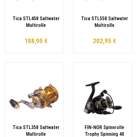
Tica STL458 Saltwater
Tica STL558 Saltwater
Multirolle
Multirolle
Schiebebremse Wels
Schiebebremse Waller
Waller
Wels
188,95 €
202,95 €
Tica STL358 Saltwater
FIN-NOR Spinnrolle
Multirolle
Trophy Spinning 40