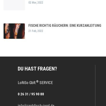
02 Mar, 2022
FISCHE RICHTIG RÄUCHERN: EINE KURZANLEITUNG
21 Feb, 2022
DU HAST FRAGEN?
®
LoRiSo GbR.
SERVICE
0 26 31 / 95 90 88
info@raubfisch-jagd.de