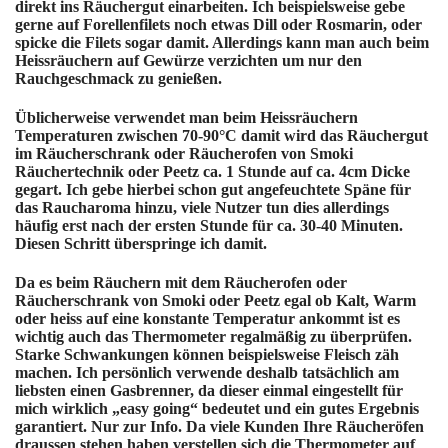
direkt ins Räuchergut einarbeiten. Ich beispielsweise gebe
gerne auf Forellenfilets noch etwas Dill oder Rosmarin, oder
spicke die Filets sogar damit. Allerdings kann man auch beim
Heissräuchern auf Gewürze verzichten um nur den
Rauchgeschmack zu genießen.
Üblicherweise verwendet man beim Heissräuchern
Temperaturen zwischen 70-90°C damit wird das Räuchergut
im Räucherschrank oder Räucherofen von Smoki
Räuchertechnik oder Peetz ca. 1 Stunde auf ca. 4cm Dicke
gegart. Ich gebe hierbei schon gut angefeuchtete Späne für
das Raucharoma hinzu, viele Nutzer tun dies allerdings
häufig erst nach der ersten Stunde für ca. 30-40 Minuten.
Diesen Schritt überspringe ich damit.
Da es beim Räuchern mit dem Räucherofen oder
Räucherschrank von Smoki oder Peetz egal ob Kalt, Warm
oder heiss auf eine konstante Temperatur ankommt ist es
wichtig auch das Thermometer regalmäßig zu überprüfen.
Starke Schwankungen können beispielsweise Fleisch zäh
machen. Ich persönlich verwende deshalb tatsächlich am
liebsten einen Gasbrenner, da dieser einmal eingestellt für
mich wirklich „easy going“ bedeutet und ein gutes Ergebnis
garantiert. Nur zur Info. Da viele Kunden Ihre Räucheröfen
draussen stehen haben verstellen sich die Thermometer auf