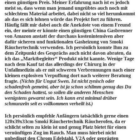
einen günstigen Preis. Meiner Erfahrung nach ist es jedoch
meist so, dass wenn man jemand ungeübtes auch noch mit
schlechtem Material arbeitet, dabei nicht so viel herumkommt
als das es sich lohnen würde das Projekt fort zu führen.
Häufig fällt mir dabei auch die Anekdote von einem Freund
ein, der meinte er könnte einen günstigen China Gasbrenner
von Amazon anstatt der durchaus kostenintensiven aber
dafür sicheren und funktionalen Gasheizung von Smoki
Räuchertechnik verwenden. Ich persönlich konnte Ihm zu
dem Zeitpunkt des Gesprächs auch nicht davon abraten, da
ich das „Marktbegleiter“ Produkt nicht kannte. Wenige Tage
nach dem Kauf tat das allerdings der Chirurg in der
Unfallmedizin als er mit schweren Verbrennungen nach einer
kleinen explosiven Verpuffung dort nach weiterer Beratung
fragte.
(Nichts für Ungut Swen. Ist nicht zynisch oder
schadenfroh gemeint, aber ist ja schon schlimm genug das Du
den Schaden hattest, so sollen die anderen Menschen
wenigstens gewarnt sein. Ich kann erst minimal drüber
schmunzeln seit es vollkommen verheilt ist.)
Ich persönlich empfehle Anfängern tatsächlich gerne einen
120x39x33cm Smoki Räuchertechnik Räucherofen, da er
schlicht selten zu klein ist und genug Platz bietet für einen
vernünftigen Zug im Rauch. Man muss hierbei nicht
unbedingt den Chrom Edelstahl, V2A oder geprägten