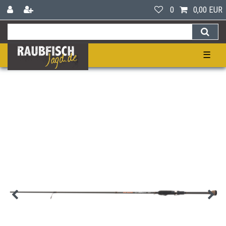
0
0,00 EUR
☰