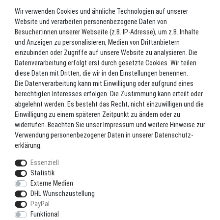
Impressum
Wir verwenden Cookies und ähnliche Technologien auf unserer
Datenschutz
Website und verarbeiten personenbezogene Daten von
Batterieverordnung
Besucher:innen unserer Webseite (z.B. IP-Adresse), um z.B. Inhalte
und Anzeigen zu personalisieren, Medien von Drittanbietern
Versand
einzubinden oder Zugriffe auf unsere Website zu analysieren. Die
Blog
Datenverarbeitung erfolgt erst durch gesetzte Cookies. Wir teilen
TOP-KATEGORIEN
diese Daten mit Dritten, die wir in den Einstellungen benennen.
Die Datenverarbeitung kann mit Einwilligung oder aufgrund eines
berechtigten Interesses erfolgen. Die Zustimmung kann erteilt oder
Angel-Rollen
abgelehnt werden. Es besteht das Recht, nicht einzuwilligen und die
Angel-Zubehör
Einwilligung zu einem späteren Zeitpunkt zu ändern oder zu
widerrufen. Beachten Sie unser
Impressum
und weitere Hinweise zur
Bekleidung
Verwendung personenbezogener Daten in unserer
Daten­schutz­
Camping
erklärung
.
Kunstköder
Essenziell
Markenshop
Statistik
Ruten
Externe Medien
DHL Wunschzustellung
Ruten + Rolle + Schnur
PayPal
Zielfischprogramme
Funktional