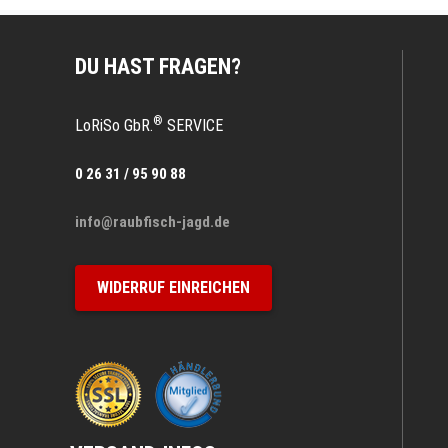
DU HAST FRAGEN?
®
LoRiSo GbR.
SERVICE
0 26 31 / 95 90 88
info@raubfisch-jagd.de
WIDERRUF EINREICHEN