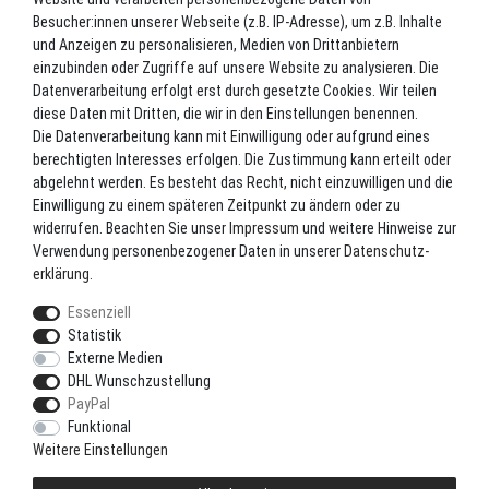
Batterieverordnung
Besucher:innen unserer Webseite (z.B. IP-Adresse), um z.B. Inhalte
und Anzeigen zu personalisieren, Medien von Drittanbietern
Versand
einzubinden oder Zugriffe auf unsere Website zu analysieren. Die
Blog
Datenverarbeitung erfolgt erst durch gesetzte Cookies. Wir teilen
TOP-KATEGORIEN
diese Daten mit Dritten, die wir in den Einstellungen benennen.
Die Datenverarbeitung kann mit Einwilligung oder aufgrund eines
berechtigten Interesses erfolgen. Die Zustimmung kann erteilt oder
Angel-Rollen
abgelehnt werden. Es besteht das Recht, nicht einzuwilligen und die
Angel-Zubehör
Einwilligung zu einem späteren Zeitpunkt zu ändern oder zu
widerrufen. Beachten Sie unser
Impressum
und weitere Hinweise zur
Bekleidung
Verwendung personenbezogener Daten in unserer
Daten­schutz­
Camping
erklärung
.
Kunstköder
Essenziell
Markenshop
Statistik
Ruten
Externe Medien
DHL Wunschzustellung
Ruten + Rolle + Schnur
PayPal
Zielfischprogramme
Funktional
Weitere Einstellungen