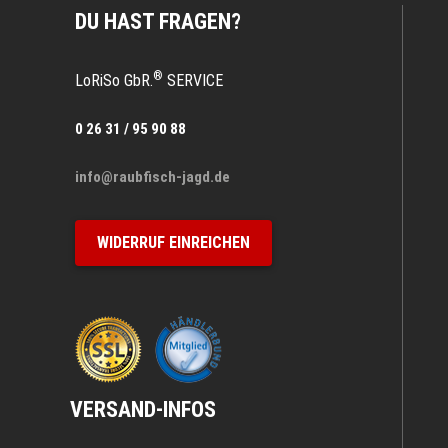
DU HAST FRAGEN?
®
LoRiSo GbR.
SERVICE
0 26 31 / 95 90 88
info@raubfisch-jagd.de
WIDERRUF EINREICHEN
VERSAND-INFOS