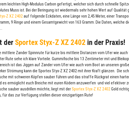
xtrem leichten High-Modulus Carbon gefertigt, welcher sich durch schnelle Spit
utes Muss ist. Bei der Beringung ist wiedermals sehr hohen Wert auf Qualität 
tyx-Z XZ 2402
auf folgende Eckdaten, eine Länge von 2,45 Meter, einer Transpo
ramm, 9 Ringe und einem Gesamtgewicht von 163 Gramm. Die Daten, welche di
..
t der
Sportex Styx-Z XZ 2402
in der Praxis!
 mittlere Zander Spinnrute für kurze bis mittlere Distanzen vom Ufer wie auch
ter Rute sehe ich klare Vorteile. Gummifische bis 13 Zentimeter mit und Bleiko
Bereich ist das Jiggen auf Zander vom Ufer wie auch vom Boot an unseren gro
arker Strömung kann die Sportex Styx-Z XZ 2402 mit ihrer Kraft glänzen. Die sch
sche mit schweren Köpfen sauber führen und das straffe Rückgrat einen harte
und es ermöglicht euch Breiche mit euren Ködern anzuwerfen und viel efektiver z
sche sauber ausdrillen möchte, liegt mit der
Sportex Styx-Z XZ 2402
Gold richti
für das zur Verfügung stellen dieser einzigartigen Rute!