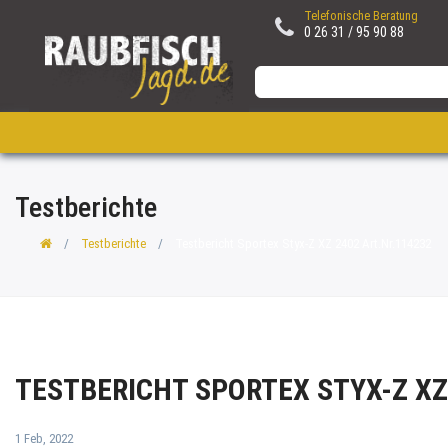
Telefonische Beratung
0 26 31 / 95 90 88
Testberichte
Testberichte
Testbericht Sportex Styx-Z XZ 2402 Art.Nr.114232
TESTBERICHT SPORTEX STYX-Z XZ
1 Feb, 2022