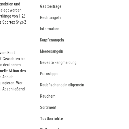
zenaktion und
Gastbeiträge
gelegt worden
rtlänge von 1,26
Hechtangeln
e Sportex Styx-Z
Information
Karpfenangeln
Meeresangeln
 vom Boot.
pf Gewichten bis
Neueste Fangmeldung
ßen deutschen
nelle Aktion des
Praxistipps
n Anhieb
u agieren. Wer
Raubfischangeln allgemein
g. Abschließend
Räuchern
Sortiment
Testberichte