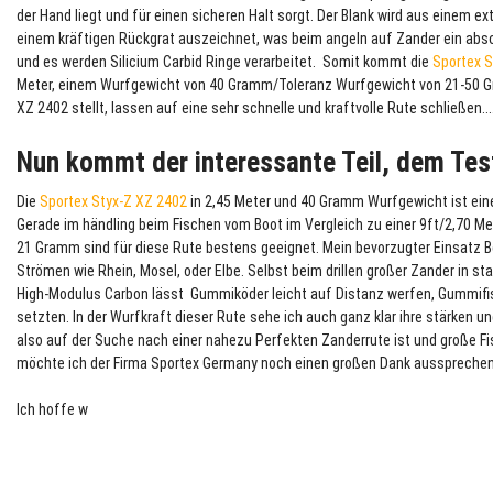
der Hand liegt und für einen sicheren Halt sorgt. Der Blank wird aus einem e
einem kräftigen Rückgrat auszeichnet, was beim angeln auf Zander ein absol
und es werden Silicium Carbid Ringe verarbeitet. Somit kommt die
Sportex S
Meter, einem Wurfgewicht von 40 Gramm/Toleranz Wurfgewicht von 21-50 G
XZ 2402 stellt, lassen auf eine sehr schnelle und kraftvolle Rute schließen....
Nun kommt der interessante Teil, dem Tes
Die
Sportex Styx-Z XZ 2402
in 2,45 Meter und 40 Gramm Wurfgewicht ist eine
Gerade im händling beim Fischen vom Boot im Vergleich zu einer 9ft/2,70 Me
21 Gramm sind für diese Rute bestens geeignet. Mein bevorzugter Einsatz 
Strömen wie Rhein, Mosel, oder Elbe. Selbst beim drillen großer Zander in st
High-Modulus Carbon lässt Gummiköder leicht auf Distanz werfen, Gummifi
setzten. In der Wurfkraft dieser Rute sehe ich auch ganz klar ihre stärken 
also auf der Suche nach einer nahezu Perfekten Zanderrute ist und große Fi
möchte ich der Firma Sportex Germany noch einen großen Dank aussprechen, 
Ich hoffe w