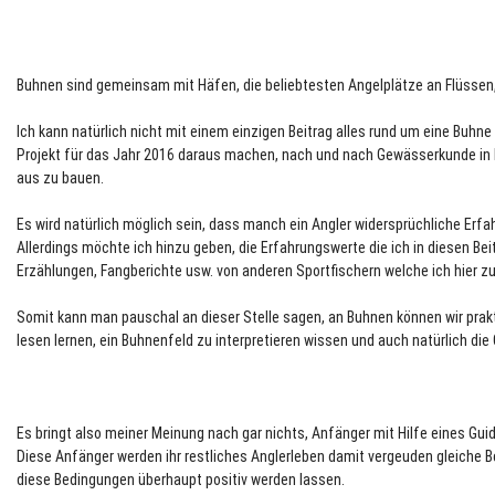
Buhnen sind gemeinsam mit Häfen, die beliebtesten Angelplätze an Flüssen, i
Ich kann natürlich nicht mit einem einzigen Beitrag alles rund um eine Buhne 
Projekt für das Jahr 2016 daraus machen, nach und nach Gewässerkunde in F
aus zu bauen.
Es wird natürlich möglich sein, dass manch ein Angler widersprüchliche Erf
Allerdings möchte ich hinzu geben, die Erfahrungswerte die ich in diesen Be
Erzählungen, Fangberichte usw. von anderen Sportfischern welche ich hier 
Somit kann man pauschal an dieser Stelle sagen, an Buhnen können wir prak
lesen lernen, ein Buhnenfeld zu interpretieren wissen und auch natürlich d
Es bringt also meiner Meinung nach gar nichts, Anfänger mit Hilfe eines Gui
Diese Anfänger werden ihr restliches Anglerleben damit vergeuden gleiche
diese Bedingungen überhaupt positiv werden lassen.