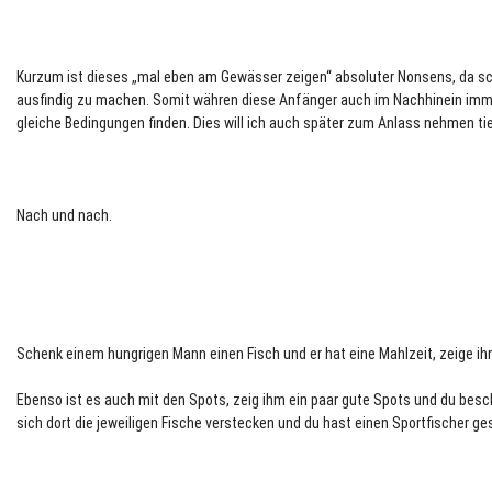
Kurzum ist dieses „mal eben am Gewässer zeigen“ absoluter Nonsens, da sch
ausfindig zu machen. Somit währen diese Anfänger auch im Nachhinein imme
gleiche Bedingungen finden. Dies will ich auch später zum Anlass nehmen tie
Nach und nach.
Schenk einem hungrigen Mann einen Fisch und er hat eine Mahlzeit, zeige ihm
Ebenso ist es auch mit den Spots, zeig ihm ein paar gute Spots und du bes
sich dort die jeweiligen Fische verstecken und du hast einen Sportfischer g