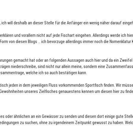
ch will deshalb an dieser Stelle für die Anfänger ein wenig näher darauf einge
erklären und vorallem nicht auf jede Fischart eingehen. Allerdings werde ich hie
orm von diesen Blogs … ich bevorzuge allerdings immer noch die Nomenklatur K
ahrungen gemacht hat oder an folgenden Aussagen auch hier und da ein Zweifel
iträgen niederschreibe, sind nicht nur allein meine, sondern eine Zusammenfas
zusammentrage, welche ich so auch bestätigen kann.
tisch jeden in dem jeweiligen Fluss vorkommenden Sportfisch finden. Wir müss
ie Gewohnheiten unseres Zielfisches genauestens kennen um diesen hier zu find
des oder ähnlichen an ein Gewässer zu senden und diesen dort einige gute Stell
 Bedingungen zu suchen, ohne zu irgendeinem Zeitpunkt gewusst zu haben. Welc