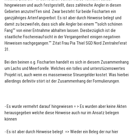
hingewiesen und auch festgestellt, dass zahlreiche Angler in diesen
Gebieten anzutreffen sind. Zwar besteht für beide Fischarten ein
ganzjähriges Artenfangverbot. Es ist aber durch Hinweise belegt und
damit zu bezweifeln, dass sich alle Angler bei einem ""solch schönen
Fang"" von einer Entnahme abhalten lassen. Diesbezüglich ist die
staatliche Fischereiaufsicht in der Vergangenheit einigen negativen
Hinweisen nachgegangen."" Zitat Frau Pia Thiel SGD Nord Zentralreferat
31.
Bei den beinen o.g. Fischarten handelt es sich in diesem Zusammenhang
um Lachs und Meerforelle. Welches ein tolles und unterstüzenswertes
Projekt ist, auch wenn es massenweise Steuergelder kostet. Was hierbei
allerdings definitiv stört ist der Zusammenhang der Formulierungen.
- Es wurde vermehrt darauf hingewiesen = > Es wurden aber keine Akten
herausgegeben welche diese Hinweise auch nur im Ansatz belegen
können
- Es ist aber durch Hinweise belegt => Wieder ein Beleg der nur hier