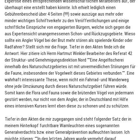
Expertise eines entsprechenden wissenschaftlichen Mitarbeiters auf, der
überhaupt eine erstellt haben könnte. Ich erhielt lediglich einen
Gebührenbescheid über 4 Seiten (!!!!) sowie auszüge aus mehr oder
minder wichtigen Schriftverkehr zu den Veröffentlichungen und einige
schriftliche Einsprüche von engagierten Bürgern, welche sich gegen die
aus Expertensicht unangemessenen Schon- und Rückzugsgebiete. Wieso
sollte ein Angler Vögel bei der Brut mehr stören als spielende Kinder oder
Radfahrer? Stellt sich mir die Frage. Tiefer in den Akten finde ich die
Antwort. Hier zitiere ich Herrn Hartmut Winkler Bearbeiter des Referat 42
der Struktur- und Genehmigungsdirektion Nord ""Eine Angelfischerei
innerhalb des Naturschutzgebietes ist mit unvermeidlichen Störungen für
die Faune, insbesondere der Vogelwelt dieses Gebietes verbunden."". Eine
wahrhaft interessante These, wenn nicht ein Fahrrad- und Wanderweg
ohne jede Umzäunung durch dieses Naturschutzgebiet führen würde.
Somit kann die Flora und Fauna sowie die brütenden Vögel von jedermann
gestört werden, nur nicht von dem Angler, der in Deutschland mit Hilfe
eines intensiven Kurses lernt eben diese zu schonen und zu schützen.
Tiefer in den Akten die mir zugegangen sind steht folgender Satz der in
meinem Hinterkopf furchtbare Warnleuchten eines sogenannten
Generalverdachts bzw. einer Generalprävention aufleuchten lassen. Ich
möchte zitieren: ""In den letzten Jahren wurde vermehrt darauf