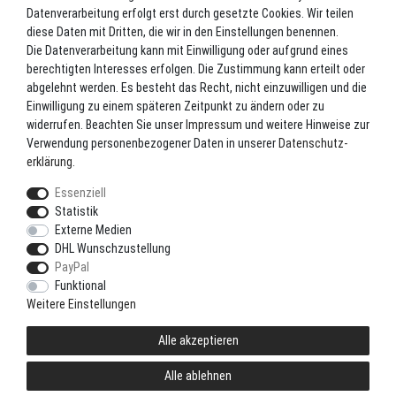
Blog
Datenverarbeitung erfolgt erst durch gesetzte Cookies. Wir teilen
TOP-KATEGORIEN
diese Daten mit Dritten, die wir in den Einstellungen benennen.
Die Datenverarbeitung kann mit Einwilligung oder aufgrund eines
berechtigten Interesses erfolgen. Die Zustimmung kann erteilt oder
Angel-Rollen
abgelehnt werden. Es besteht das Recht, nicht einzuwilligen und die
Angel-Zubehör
Einwilligung zu einem späteren Zeitpunkt zu ändern oder zu
widerrufen. Beachten Sie unser
Impressum
und weitere Hinweise zur
Bekleidung
Verwendung personenbezogener Daten in unserer
Daten­schutz­
Camping
erklärung
.
Kunstköder
Essenziell
Markenshop
Statistik
Ruten
Externe Medien
DHL Wunschzustellung
Ruten + Rolle + Schnur
PayPal
Zielfischprogramme
Funktional
Weitere Einstellungen
Alle akzeptieren
© Copyright 2021 LoRiSo GbR. Alle Rechte vorbehalten.
Zertifizierte Betreuung durch
Alle ablehnen