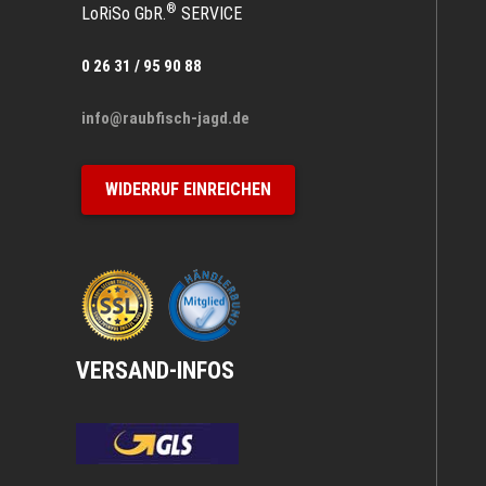
®
LoRiSo GbR.
SERVICE
0 26 31 / 95 90 88
info@raubfisch-jagd.de
WIDERRUF EINREICHEN
VERSAND-INFOS