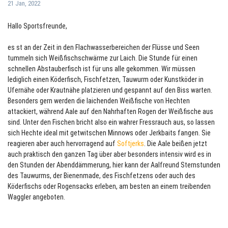
21 Jan, 2022
Hallo Sportsfreunde,
es st an der Zeit in den Flachwasserbereichen der Flüsse und Seen
tummeln sich Weißfischschwärme zur Laich. Die Stunde für einen
schnellen Abstauberfisch ist für uns alle gekommen. Wir müssen
lediglich einen Köderfisch, Fischfetzen, Tauwurm oder Kunstköder in
Ufernähe oder Krautnähe platzieren und gespannt auf den Biss warten.
Besonders gern werden die laichenden Weißfische von Hechten
attackiert, während Aale auf den Nahrhaften Rogen der Weißfische aus
sind. Unter den Fischen bricht also ein wahrer Fressrauch aus, so lassen
sich Hechte ideal mit getwitschen Minnows oder Jerkbaits fangen. Sie
reagieren aber auch hervorragend auf
Softjerks
. Die Aale beißen jetzt
auch praktisch den ganzen Tag über aber besonders intensiv wird es in
den Stunden der Abenddämmerung, hier kann der Aalfreund Sternstunden
des Tauwurms, der Bienenmade, des Fischfetzens oder auch des
Köderfischs oder Rogensacks erleben, am besten an einem treibenden
Waggler angeboten.