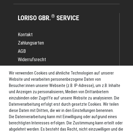
®
LORISO GBR.
SERVICE
Kontakt
Zahlungsarten
AGB
Widerrufsrecht
Impressum
Wir verwenden Cookies und ähnliche Technologien auf unserer
Datenschutz
Website und verarbeiten personenbezogene Daten von
Batterieverordnung
Besucher:innen unserer Webseite (z.B. IP-Adresse), um z.B. Inhalte
und Anzeigen zu personalisieren, Medien von Drittanbietern
Versand
einzubinden oder Zugriffe auf unsere Website zu analysieren. Die
Blog
Datenverarbeitung erfolgt erst durch gesetzte Cookies. Wir teilen
TOP-KATEGORIEN
diese Daten mit Dritten, die wir in den Einstellungen benennen.
Die Datenverarbeitung kann mit Einwilligung oder aufgrund eines
berechtigten Interesses erfolgen. Die Zustimmung kann erteilt oder
Angel-Rollen
abgelehnt werden. Es besteht das Recht, nicht einzuwilligen und die