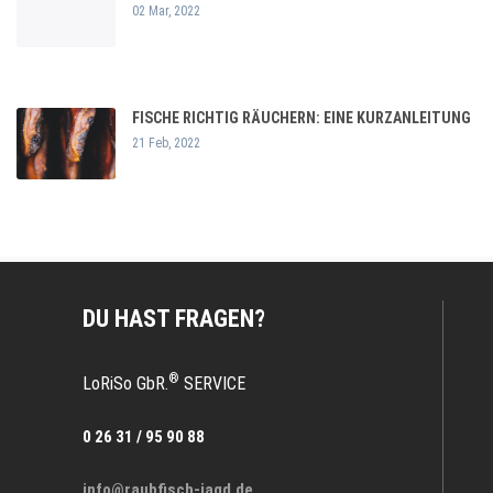
02 Mar, 2022
FISCHE RICHTIG RÄUCHERN: EINE KURZANLEITUNG
21 Feb, 2022
DU HAST FRAGEN?
®
LoRiSo GbR.
SERVICE
0 26 31 / 95 90 88
info@raubfisch-jagd.de