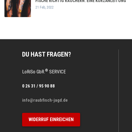
FISCHE RICHTIG RÄUCHERN: EINE KURZANLEITUNG
21 Feb, 2022
DU HAST FRAGEN?
®
LoRiSo GbR.
SERVICE
0 26 31 / 95 90 88
info@raubfisch-jagd.de
WIDERRUF EINREICHEN