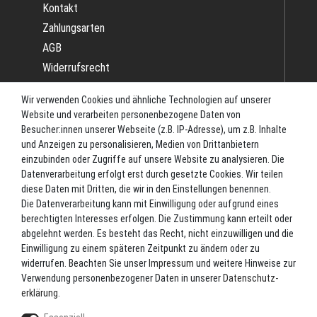
Kontakt
Zahlungsarten
AGB
Widerrufsrecht
Impressum
Wir verwenden Cookies und ähnliche Technologien auf unserer
Datenschutz
Website und verarbeiten personenbezogene Daten von
Batterieverordnung
Besucher:innen unserer Webseite (z.B. IP-Adresse), um z.B. Inhalte
und Anzeigen zu personalisieren, Medien von Drittanbietern
Versand
einzubinden oder Zugriffe auf unsere Website zu analysieren. Die
Blog
Datenverarbeitung erfolgt erst durch gesetzte Cookies. Wir teilen
TOP-KATEGORIEN
diese Daten mit Dritten, die wir in den Einstellungen benennen.
Die Datenverarbeitung kann mit Einwilligung oder aufgrund eines
berechtigten Interesses erfolgen. Die Zustimmung kann erteilt oder
Angel-Rollen
abgelehnt werden. Es besteht das Recht, nicht einzuwilligen und die
Angel-Zubehör
Einwilligung zu einem späteren Zeitpunkt zu ändern oder zu
widerrufen. Beachten Sie unser
Impressum
und weitere Hinweise zur
Bekleidung
Verwendung personenbezogener Daten in unserer
Daten­schutz­
Camping
erklärung
.
Kunstköder