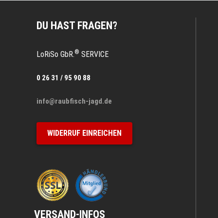
DU HAST FRAGEN?
®
LoRiSo GbR.
SERVICE
0 26 31 / 95 90 88
info@raubfisch-jagd.de
WIDERRUF EINREICHEN
VERSAND-INFOS