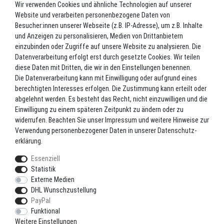
Wir verwenden Cookies und ähnliche Technologien auf unserer
Datenschutz
Website und verarbeiten personenbezogene Daten von
Batterieverordnung
Besucher:innen unserer Webseite (z.B. IP-Adresse), um z.B. Inhalte
und Anzeigen zu personalisieren, Medien von Drittanbietern
Versand
einzubinden oder Zugriffe auf unsere Website zu analysieren. Die
Blog
Datenverarbeitung erfolgt erst durch gesetzte Cookies. Wir teilen
TOP-KATEGORIEN
diese Daten mit Dritten, die wir in den Einstellungen benennen.
Die Datenverarbeitung kann mit Einwilligung oder aufgrund eines
berechtigten Interesses erfolgen. Die Zustimmung kann erteilt oder
Angel-Rollen
abgelehnt werden. Es besteht das Recht, nicht einzuwilligen und die
Angel-Zubehör
Einwilligung zu einem späteren Zeitpunkt zu ändern oder zu
widerrufen. Beachten Sie unser
Impressum
und weitere Hinweise zur
Bekleidung
Verwendung personenbezogener Daten in unserer
Daten­schutz­
Camping
erklärung
.
Kunstköder
Essenziell
Markenshop
Statistik
Ruten
Externe Medien
DHL Wunschzustellung
Ruten + Rolle + Schnur
PayPal
Zielfischprogramme
Funktional
Weitere Einstellungen