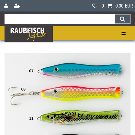
0
0,00 EUR
☰