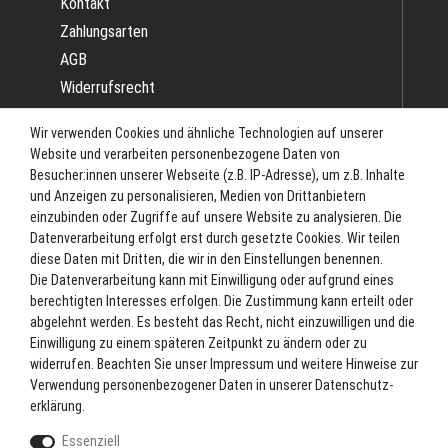
Kontakt
Zahlungsarten
AGB
Widerrufsrecht
Impressum
Wir verwenden Cookies und ähnliche Technologien auf unserer
Datenschutz
Website und verarbeiten personenbezogene Daten von
Batterieverordnung
Besucher:innen unserer Webseite (z.B. IP-Adresse), um z.B. Inhalte
und Anzeigen zu personalisieren, Medien von Drittanbietern
Versand
einzubinden oder Zugriffe auf unsere Website zu analysieren. Die
Blog
Datenverarbeitung erfolgt erst durch gesetzte Cookies. Wir teilen
TOP-KATEGORIEN
diese Daten mit Dritten, die wir in den Einstellungen benennen.
Die Datenverarbeitung kann mit Einwilligung oder aufgrund eines
berechtigten Interesses erfolgen. Die Zustimmung kann erteilt oder
Angel-Rollen
abgelehnt werden. Es besteht das Recht, nicht einzuwilligen und die
Angel-Zubehör
Einwilligung zu einem späteren Zeitpunkt zu ändern oder zu
widerrufen. Beachten Sie unser
Impressum
und weitere Hinweise zur
Bekleidung
Verwendung personenbezogener Daten in unserer
Daten­schutz­
Camping
erklärung
.
Kunstköder
Essenziell