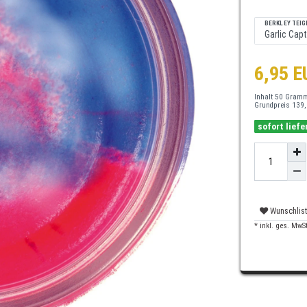
BERKLEY TEIG
6,95 
Inhalt
50
Gram
Grundpreis
139,
sofort liefe
Wunschlis
* inkl. ges. MwSt