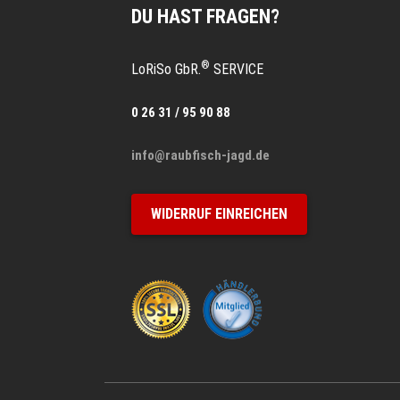
DU HAST FRAGEN?
®
LoRiSo GbR.
SERVICE
0 26 31 / 95 90 88
info@raubfisch-jagd.de
WIDERRUF EINREICHEN