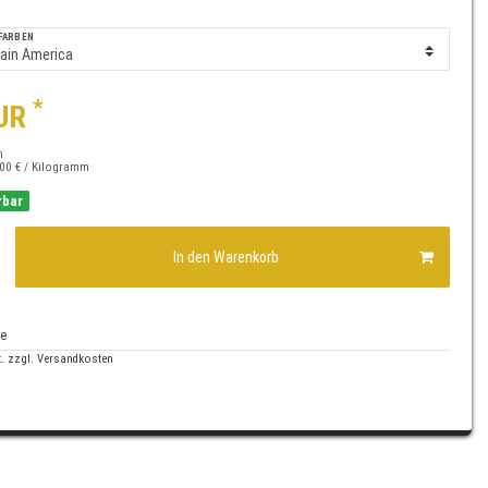
FARBEN
*
EUR
m
00 € / Kilogramm
rbar
In den Warenkorb
te
. zzgl.
Versandkosten