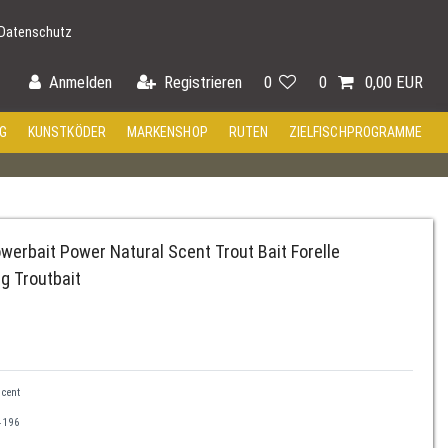
Datenschutz
Anmelden
Registrieren
0
0
0,00 EUR
G
KUNSTKÖDER
MARKENSHOP
RUTEN
ZIELFISCHPROGRAMME
werbait Power Natural Scent Trout Bait Forelle
ig Troutbait
scent
4196