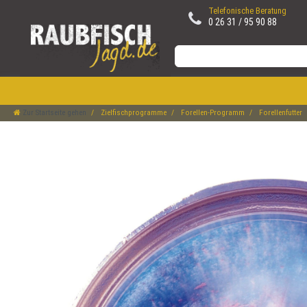
Telefonische Beratung
0 26 31 / 95 90 88
Zur Startseite gehen
Zielfischprogramme
Forellen-Programm
Forellenfutter