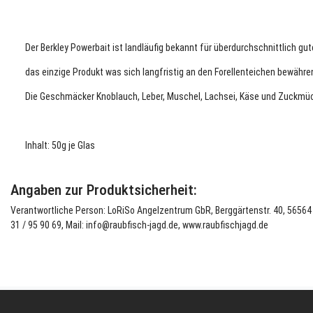
Der Berkley Powerbait ist landläufig bekannt für überdurchschnittlich gu
das einzige Produkt was sich langfristig an den Forellenteichen bewähre
Die Geschmäcker Knoblauch, Leber, Muschel, Lachsei, Käse und Zuckmüc
Inhalt: 50g je Glas
Angaben zur Produktsicherheit:
Verantwortliche Person: LoRiSo Angelzentrum GbR, Berggärtenstr. 40, 56564 N
31 / 95 90 69, Mail: info@raubfisch-jagd.de, www.raubfischjagd.de