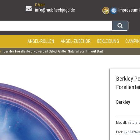
E-Mail
info@raubfischjagd.de
Impressum
ANGEL-ROLLEN
ANGEL-ZUBEHÖR
BEKLEIDUNG
CAMPIN
Berkley Forellenteig Powerbait Select Glitter Natural Scent Trout Bait
Berkley Po
Forellente
Berkley
Modell:
natural
EAN:
02863263