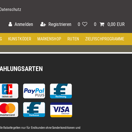
Datenschutz
Anmelden
Registrieren
0
0
0,00 EUR
G
KUNSTKÖDER
MARKENSHOP
RUTEN
ZIELFISCHPROGRAMME
AHLUNGSARTEN
lle Rabatte gelten nur für Endkunden ohne Sonderkonditionen und