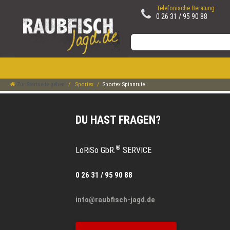
Telefonische Beratung
0 26 31 / 95 90 88
Zur Startseite gehen
Sportex
Sportex Spinnrute
DU HAST FRAGEN?
®
LoRiSo GbR.
SERVICE
0 26 31 / 95 90 88
info@raubfisch-jagd.de