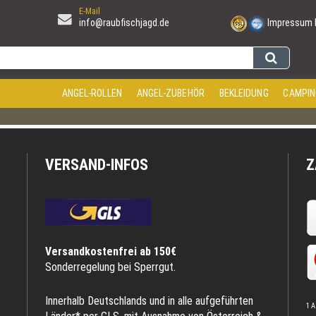
E-Mail
info@raubfischjagd.de
Impressum
ANGEL-ROLLEN
ANGEL-ZUBEHÖR
BEKLEIDUNG
CAMPIN
VERSAND-INFOS
Z
Versandkostenfrei ab 150€
Sonderregelung bei Sperrgut.
Innerhalb Deutschlands und in alle aufgeführten
1 A