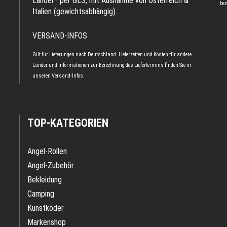
Länder* per GLS, mit Ausnahme von Österreich &
bez
Italien (gewichtsabhängig).
VERSAND-INFOS
Gilt für Lieferungen nach Deutschland. Lieferzeiten und Kosten für andere
Länder und Informationen zur Berechnung des Liefertermins finden Sie in
unseren
Versand-Infos
.
TOP-KATEGORIEN
Angel-Rollen
Angel-Zubehör
Bekleidung
Camping
Kunstköder
Markenshop