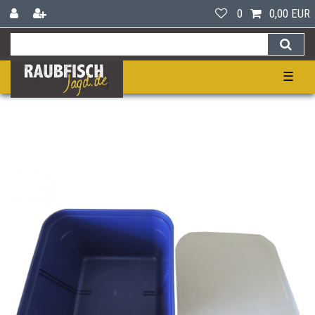
0
0,00 EUR
☰