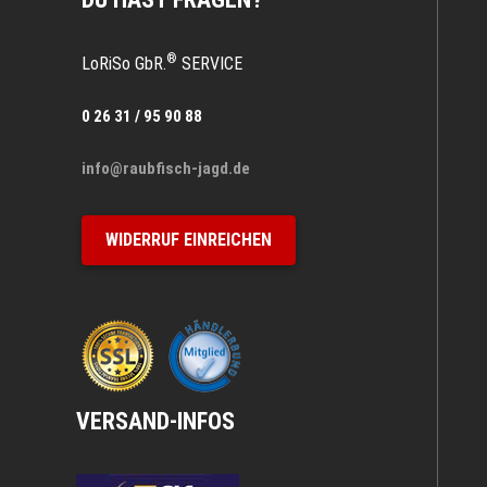
®
LoRiSo GbR.
SERVICE
0 26 31 / 95 90 88
info@raubfisch-jagd.de
WIDERRUF EINREICHEN
VERSAND-INFOS