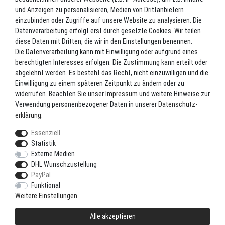
und Anzeigen zu personalisieren, Medien von Drittanbietern
Versand
einzubinden oder Zugriffe auf unsere Website zu analysieren. Die
Blog
Datenverarbeitung erfolgt erst durch gesetzte Cookies. Wir teilen
TOP-KATEGORIEN
diese Daten mit Dritten, die wir in den Einstellungen benennen.
Die Datenverarbeitung kann mit Einwilligung oder aufgrund eines
berechtigten Interesses erfolgen. Die Zustimmung kann erteilt oder
Angel-Rollen
abgelehnt werden. Es besteht das Recht, nicht einzuwilligen und die
Angel-Zubehör
Einwilligung zu einem späteren Zeitpunkt zu ändern oder zu
widerrufen. Beachten Sie unser
Impressum
und weitere Hinweise zur
Bekleidung
Verwendung personenbezogener Daten in unserer
Daten­schutz­
Camping
erklärung
.
Kunstköder
Essenziell
Markenshop
Statistik
Ruten
Externe Medien
DHL Wunschzustellung
Ruten + Rolle + Schnur
PayPal
Zielfischprogramme
Funktional
Weitere Einstellungen
Alle akzeptieren
© Copyright 2021 LoRiSo GbR. Alle Rechte vorbehalten.