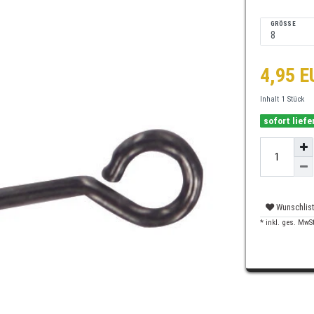
GRÖSSE
4,95 
Inhalt
1
Stück
sofort liefe
Wunschlis
* inkl. ges. MwSt