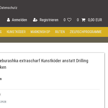
Datenschutz
Anmelden
Registrieren
0
0
0,00 EUR
G
KUNSTKÖDER
MARKENSHOP
RUTEN
ZIELFISCHPROGRAMME
eburashka extrascharf Kunstköder anstatt Drilling
aken
an
8
53928