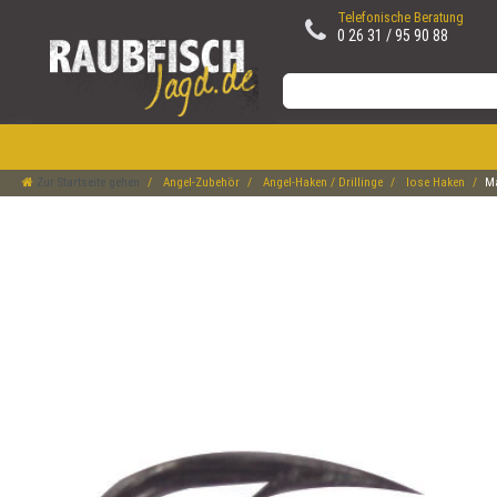
Telefonische Beratung
0 26 31 / 95 90 88
Zur Startseite gehen
Angel-Zubehör
Angel-Haken / Drillinge
lose Haken
Ma