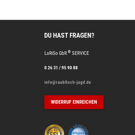
DU HAST FRAGEN?
®
LoRiSo GbR.
SERVICE
0 26 31 / 95 90 88
info@raubfisch-jagd.de
WIDERRUF EINREICHEN