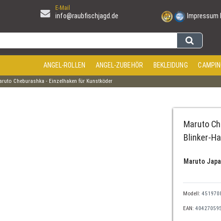
E-Mail
info@raubfischjagd.de
Impressum
ANGEL-ROLLEN
ANGEL-ZUBEHÖR
BEKLEIDUNG
CAMPIN
ruto Cheburashka - Einzelhaken für Kunstköder
Maruto Ch
Blinker-H
Maruto Jap
Modell:
451970
EAN:
40427059