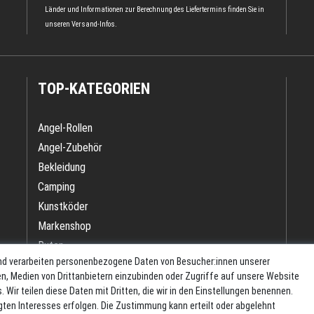
Länder und Informationen zur Berechnung des Liefertermins finden Sie in
unseren
Versand-Infos
.
TOP-KATEGORIEN
Angel-Rollen
Angel-Zubehör
Bekleidung
Camping
Kunstköder
Markenshop
Ruten
nd verarbeiten personenbezogene Daten von Besucher:innen unserer
Ruten + Rolle + Schnur
ren, Medien von Drittanbietern einzubinden oder Zugriffe auf unsere Website
Zielfischprogramme
 Wir teilen diese Daten mit Dritten, die wir in den Einstellungen benennen.
gten Interesses erfolgen. Die Zustimmung kann erteilt oder abgelehnt