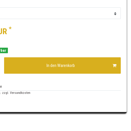
*
EUR
rbar
In den Warenkorb
te
. zzgl.
Versandkosten