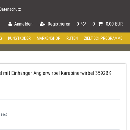
Datenschutz
Anmelden
Registrieren
0
0
0,00 EUR
G
KUNSTKÖDER
MARKENSHOP
RUTEN
ZIELFISCHPROGRAMME
l mit Einhänger Anglerwirbel Karabinerwirbel 3592BK
51060