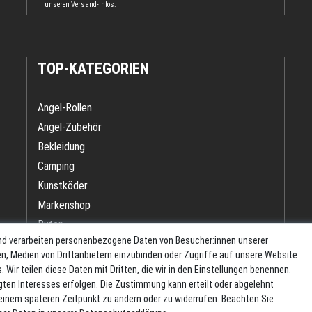
unseren
Versand-Infos
.
TOP-KATEGORIEN
Angel-Rollen
Angel-Zubehör
Bekleidung
Camping
Kunstköder
Markenshop
Ruten
nd verarbeiten personenbezogene Daten von Besucher:innen unserer
Ruten + Rolle + Schnur
ren, Medien von Drittanbietern einzubinden oder Zugriffe auf unsere Website
Zielfischprogramme
 Wir teilen diese Daten mit Dritten, die wir in den Einstellungen benennen.
gten Interesses erfolgen. Die Zustimmung kann erteilt oder abgelehnt
u einem späteren Zeitpunkt zu ändern oder zu widerrufen. Beachten Sie