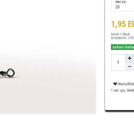
VMC GR.
1,95 
Inhalt
1
Stück
Grundpreis
1,95
sofort liefe
Wunschlis
* inkl. ges. MwSt