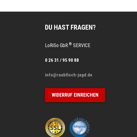
DU HAST FRAGEN?
®
LoRiSo GbR.
SERVICE
0 26 31 / 95 90 88
info@raubfisch-jagd.de
WIDERRUF EINREICHEN