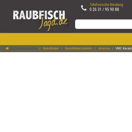
Telefonische Beratung
0 26 31 / 95 90 88
Zur Startseite gehen
Kunstköder
Kunstköderzubehör
diverses
VMC Karabi