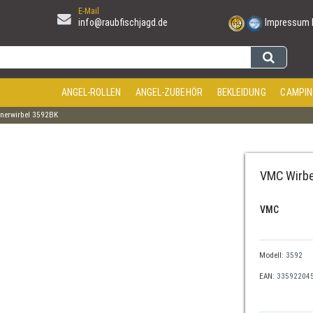
E-Mail
info@raubfischjagd.de
Impressum
ANGEL-ROLLEN
ANGEL-ZUBEHÖR
BEKLEIDUNG
CAMPIN
nerwirbel 3592BK
VMC Wirbe
VMC
Modell:
3592
EAN:
33592204