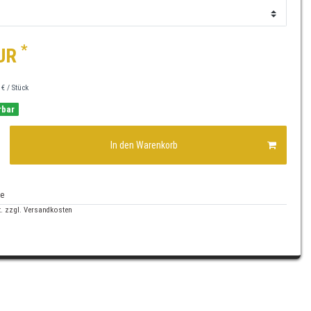
*
EUR
 € / Stück
rbar
In den Warenkorb
te
. zzgl.
Versandkosten