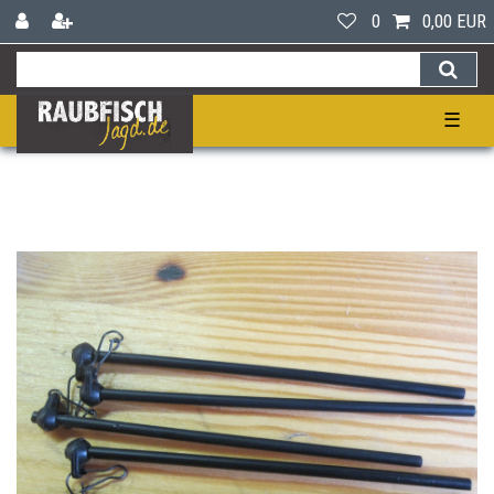
0
0,00 EUR
☰