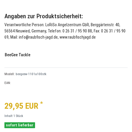
Angaben zur Produktsicherheit:
Verantwortliche Person: LoRiSo Angelzentrum GbR, Berggärtenstr. 40,
56564 Neuwied, Germany, Telefon: 0 26 31 / 95 90 88, Fax: 0 26 31 / 95 90
69, Mail: info@raubfisch-jagd.de, www.raubfischjagd.de
BeeGee Tackle
Modell:
beegeew-1101a100stk
EAN:
*
29,95 EUR
Inhalt
1
Stück
sofort lieferbar