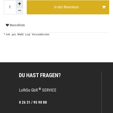
In den Warenkorb
Wunschliste
* inkl. ges. MwSt. zzgl.
Versandkosten
DU HAST FRAGEN?
®
LoRiSo GbR.
SERVICE
0 26 31 / 95 90 88