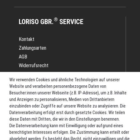
®
LORISO GBR.
SERVICE
Kontakt
Zahlungsarten
AGB
Widerrufsrecht
Impressum
Wir verwenden Cookies und ähnliche Technologien auf unserer
Datenschutz
Website und verarbeiten personenbezogene Daten von
Batterieverordnung
Besucher:innen unserer Webseite (z.B. IP-Adresse), um z.B. Inhalte
und Anzeigen zu personalisieren, Medien von Drittanbietern
Versand
einzubinden oder Zugriffe auf unsere Website zu analysieren. Die
Blog
Datenverarbeitung erfolgt erst durch gesetzte Cookies. Wir teilen
TOP-KATEGORIEN
diese Daten mit Dritten, die wir in den Einstellungen benennen.
Die Datenverarbeitung kann mit Einwilligung oder aufgrund eines
berechtigten Interesses erfolgen. Die Zustimmung kann erteilt oder
Angel-Rollen
abgelehnt werden. Es besteht das Recht, nicht einzuwilligen und die