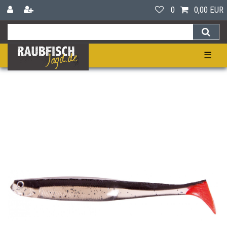
0
0,00 EUR
☰