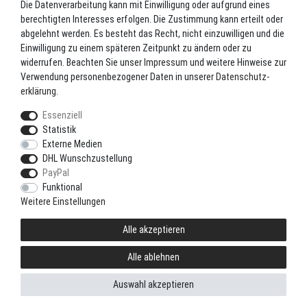
Die Datenverarbeitung kann mit Einwilligung oder aufgrund eines
berechtigten Interesses erfolgen. Die Zustimmung kann erteilt oder
Angel-Rollen
abgelehnt werden. Es besteht das Recht, nicht einzuwilligen und die
Angel-Zubehör
Einwilligung zu einem späteren Zeitpunkt zu ändern oder zu
widerrufen. Beachten Sie unser
Impressum
und weitere Hinweise zur
Bekleidung
Verwendung personenbezogener Daten in unserer
Daten­schutz­
Camping
erklärung
.
Kunstköder
Essenziell
Markenshop
Statistik
Ruten
Externe Medien
DHL Wunschzustellung
Ruten + Rolle + Schnur
PayPal
Zielfischprogramme
Funktional
Weitere Einstellungen
Alle akzeptieren
© Copyright 2021 LoRiSo GbR. Alle Rechte vorbehalten.
Zertifizierte Betreuung durch
Alle ablehnen
Auswahl akzeptieren