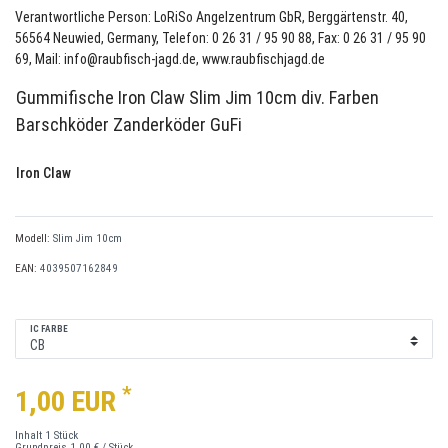
Verantwortliche Person: LoRiSo Angelzentrum GbR, Berggärtenstr. 40,
56564 Neuwied, Germany, Telefon: 0 26 31 / 95 90 88, Fax: 0 26 31 / 95 90
69, Mail: info@raubfisch-jagd.de, www.raubfischjagd.de
Gummifische Iron Claw Slim Jim 10cm div. Farben
Barschköder Zanderköder GuFi
Iron Claw
Modell:
Slim Jim 10cm
EAN:
4039507162849
IC FARBE
*
1,00 EUR
Inhalt
1
Stück
Grundpreis
1,00 € / Stück