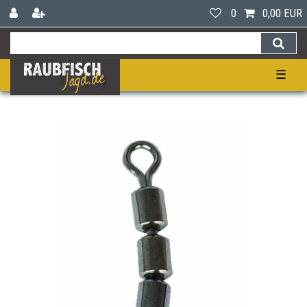
0
0,00 EUR
☰