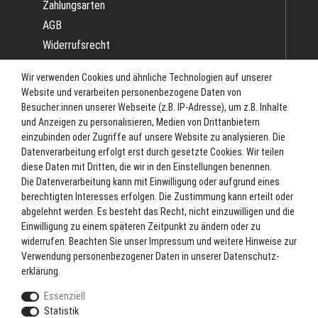
Zahlungsarten
AGB
Widerrufsrecht
Impressum
Wir verwenden Cookies und ähnliche Technologien auf unserer
Datenschutz
Website und verarbeiten personenbezogene Daten von
Batterieverordnung
Besucher:innen unserer Webseite (z.B. IP-Adresse), um z.B. Inhalte
und Anzeigen zu personalisieren, Medien von Drittanbietern
Versand
einzubinden oder Zugriffe auf unsere Website zu analysieren. Die
Blog
Datenverarbeitung erfolgt erst durch gesetzte Cookies. Wir teilen
TOP-KATEGORIEN
diese Daten mit Dritten, die wir in den Einstellungen benennen.
Die Datenverarbeitung kann mit Einwilligung oder aufgrund eines
berechtigten Interesses erfolgen. Die Zustimmung kann erteilt oder
Angel-Rollen
abgelehnt werden. Es besteht das Recht, nicht einzuwilligen und die
Angel-Zubehör
Einwilligung zu einem späteren Zeitpunkt zu ändern oder zu
widerrufen. Beachten Sie unser
Impressum
und weitere Hinweise zur
Bekleidung
Verwendung personenbezogener Daten in unserer
Daten­schutz­
Camping
erklärung
.
Kunstköder
Essenziell
Markenshop
Statistik