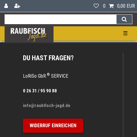
0
0,00 EUR
☰
DU HAST FRAGEN?
®
LoRiSo GbR.
SERVICE
0 26 31 / 95 90 88
info@raubfisch-jagd.de
WIDERRUF EINREICHEN