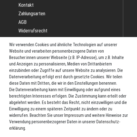
Kontakt
Zahlungsarten
AGB
Widerrufsrecht
Impressum
Wir verwenden Cookies und ähnliche Technologien auf unserer
Datenschutz
Website und verarbeiten personenbezogene Daten von
Batterieverordnung
Besucher:innen unserer Webseite (z.B. IP-Adresse), um z.B. Inhalte
und Anzeigen zu personalisieren, Medien von Drittanbietern
Versand
einzubinden oder Zugriffe auf unsere Website zu analysieren. Die
Blog
Datenverarbeitung erfolgt erst durch gesetzte Cookies. Wir teilen
TOP-KATEGORIEN
diese Daten mit Dritten, die wir in den Einstellungen benennen.
Die Datenverarbeitung kann mit Einwilligung oder aufgrund eines
berechtigten Interesses erfolgen. Die Zustimmung kann erteilt oder
Angel-Rollen
abgelehnt werden. Es besteht das Recht, nicht einzuwilligen und die
Angel-Zubehör
Einwilligung zu einem späteren Zeitpunkt zu ändern oder zu
widerrufen. Beachten Sie unser
Impressum
und weitere Hinweise zur
Bekleidung
Verwendung personenbezogener Daten in unserer
Daten­schutz­
Camping
erklärung
.
Kunstköder