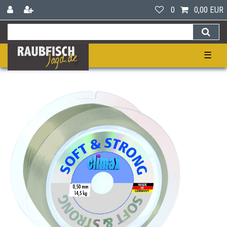
0
0,00 EUR
☰