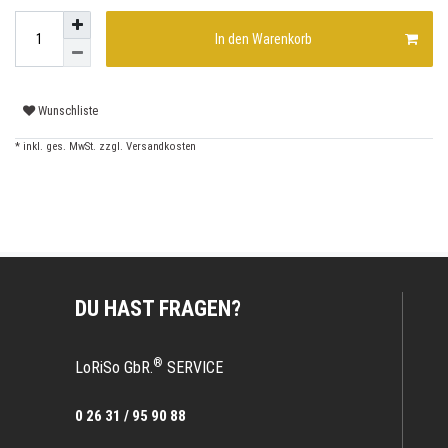
In den Warenkorb
Wunschliste
* inkl. ges. MwSt. zzgl.
Versandkosten
DU HAST FRAGEN?
®
LoRiSo GbR.
SERVICE
0 26 31 / 95 90 88