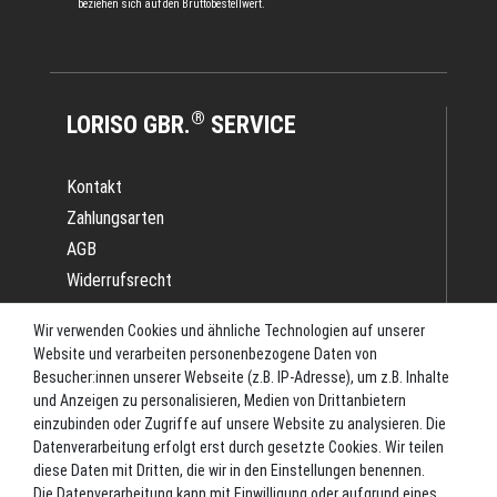
beziehen sich auf den Bruttobestellwert.
®
LORISO GBR.
SERVICE
Kontakt
Zahlungsarten
AGB
Widerrufsrecht
Impressum
Wir verwenden Cookies und ähnliche Technologien auf unserer
Datenschutz
Website und verarbeiten personenbezogene Daten von
Batterieverordnung
Besucher:innen unserer Webseite (z.B. IP-Adresse), um z.B. Inhalte
und Anzeigen zu personalisieren, Medien von Drittanbietern
Versand
einzubinden oder Zugriffe auf unsere Website zu analysieren. Die
Blog
Datenverarbeitung erfolgt erst durch gesetzte Cookies. Wir teilen
TOP-KATEGORIEN
diese Daten mit Dritten, die wir in den Einstellungen benennen.
Die Datenverarbeitung kann mit Einwilligung oder aufgrund eines