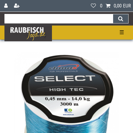
0
0,00 EUR
☰