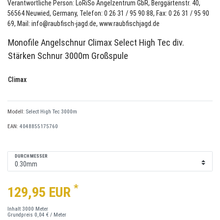
Verantwortliche Person: LoRiSo Angelzentrum GbR, Berggärtenstr. 40,
56564 Neuwied, Germany, Telefon: 0 26 31 / 95 90 88, Fax: 0 26 31 / 95 90
69, Mail: info@raubfisch-jagd.de, www.raubfischjagd.de
Monofile Angelschnur Climax Select High Tec div.
Stärken Schnur 3000m Großspule
Climax
Modell:
Select High Tec 3000m
EAN:
4048855175760
DURCHMESSER
*
129,95 EUR
Inhalt
3000
Meter
Grundpreis
0,04 € / Meter