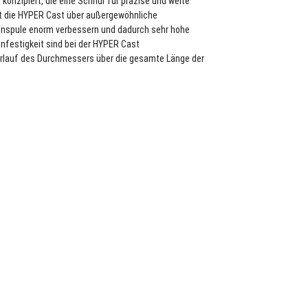
konzipiert, die eine Schnur für präzise und weite
t die
HYPER
Cast über außergewöhnliche
lenspule enorm verbessern und dadurch sehr hohe
festigkeit sind bei der
HYPER
Cast
 Verlauf des Durchmessers über die gesamte Länge der