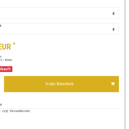
R
*
 EUR
er
 € / Meter
erkauft
In den Warenkorb
te
. zzgl.
Versandkosten