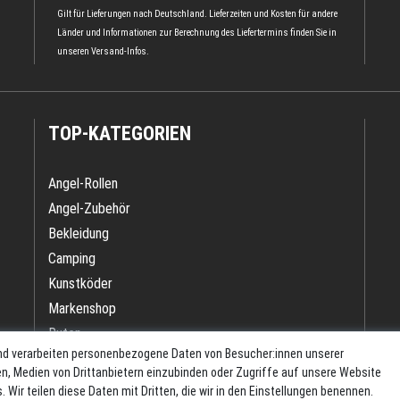
Gilt für Lieferungen nach Deutschland. Lieferzeiten und Kosten für andere
Länder und Informationen zur Berechnung des Liefertermins finden Sie in
unseren
Versand-Infos
.
TOP-KATEGORIEN
Angel-Rollen
Angel-Zubehör
Bekleidung
Camping
Kunstköder
Markenshop
Ruten
nd verarbeiten personenbezogene Daten von Besucher:innen unserer
Ruten + Rolle + Schnur
ren, Medien von Drittanbietern einzubinden oder Zugriffe auf unsere Website
Zielfischprogramme
 Wir teilen diese Daten mit Dritten, die wir in den Einstellungen benennen.