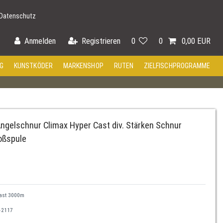
Datenschutz
Anmelden
Registrieren
0
0
0,00 EUR
G
KUNSTKÖDER
MARKENSHOP
RUTEN
ZIELFISCHPROGRAMME
Angelschnur Climax Hyper Cast div. Stärken Schnur
oßspule
ast 3000m
42117