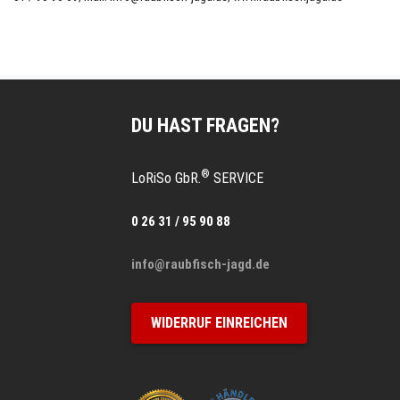
DU HAST FRAGEN?
®
LoRiSo GbR.
SERVICE
0 26 31 / 95 90 88
info@raubfisch-jagd.de
WIDERRUF EINREICHEN