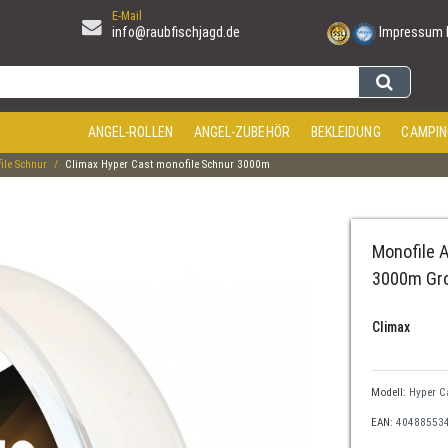
E-Mail
info@raubfischjagd.de
Impressum
ANGEL-ROLLEN
ANGEL-ZUBEHÖR
BEKLEIDUNG
CAMPIN
le Schnur
Climax Hyper Cast monofile Schnur 3000m
Monofile 
3000m Gr
Climax
Modell:
Hyper C
EAN:
40488553