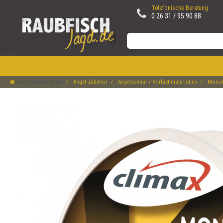
Telefonische Beratung
0 26 31 / 95 90 88
Zur Startseite gehen
Angel-Zubehör
Angelschnur / Vorfachmaterialien
Monofi