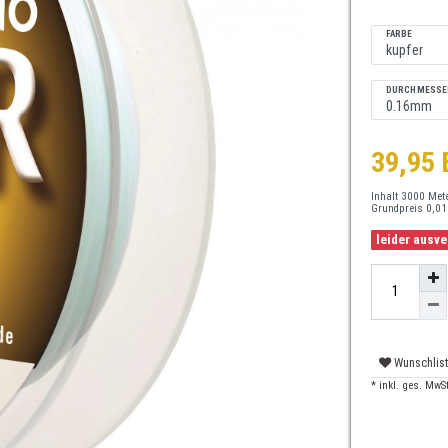
FARBE
DURCHMESSE
39,95
Inhalt
3000
Met
Grundpreis
0,01
leider ausv
Wunschlis
* inkl. ges. MwSt