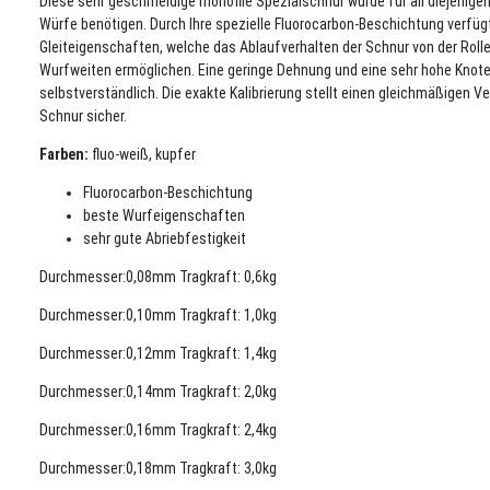
Diese sehr geschmeidige monofile Spezialschnur wurde für all diejenigen 
Würfe benötigen. Durch Ihre spezielle Fluorocarbon-Beschichtung verfüg
Gleiteigenschaften, welche das Ablaufverhalten der Schnur von der Rol
Wurfweiten ermöglichen. Eine geringe Dehnung und eine sehr hohe Knoten
selbstverständlich. Die exakte Kalibrierung stellt einen gleichmäßigen
Schnur sicher.
Farben:
fluo-weiß, kupfer
Fluorocarbon-Beschichtung
beste Wurfeigenschaften
sehr gute Abriebfestigkeit
Durchmesser:0,08mm Tragkraft: 0,6kg
Durchmesser:0,10mm Tragkraft: 1,0kg
Durchmesser:0,12mm Tragkraft: 1,4kg
Durchmesser:0,14mm Tragkraft: 2,0
kg
Durchmesser:0,16mm Tragkraft: 2,4kg
Durchmesser:0,18mm Tragkraft: 3,0kg