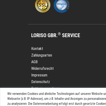
®
LORISO GBR.
SERVICE
Kontakt
Zahlungsarten
AGB
Widerrufsrecht
Impressum
Datenschutz
Batterieverordnung
Wir verwenden Cookies und ähnliche Technologien auf unserer Website u
Versand
Webseite (z.B. IP-Adresse), um z.B. Inhalte und Anzeigen zu personalisie
Blog
zu analysieren. Die Datenverarbeitung erfolgt erst durch gesetzte Cookies.