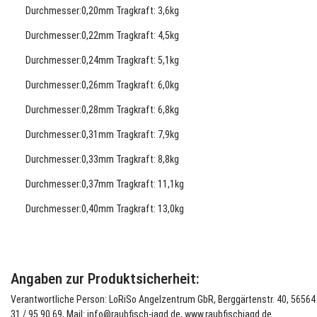
Durchmesser:0,20mm Tragkraft: 3,6kg
Durchmesser:0,22
mm Tragkraft: 4,5kg
Durchmesser:0,24
mm Tragkraft: 5,1kg
Durchmesser:0,26
mm Tragkraft: 6,0kg
Durchmesser:0,28
mm Tragkraft: 6,8kg
Durchmesser:0,31
mm Tragkraft: 7,9kg
Durchmesser:0,33
mm Tragkraft: 8,8kg
Durchmesser:0,37
mm Tragkraft: 11,1kg
Durchmesser:0,40
mm Tragkraft: 13,0kg
Angaben zur Produktsicherheit:
Verantwortliche Person: LoRiSo Angelzentrum GbR, Berggärtenstr. 40, 56564 N
31 / 95 90 69, Mail: info@raubfisch-jagd.de, www.raubfischjagd.de