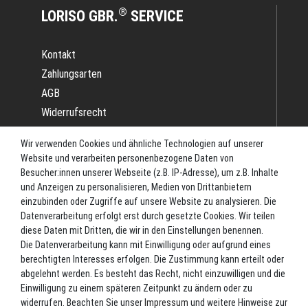
®
LORISO GBR.
SERVICE
Kontakt
Zahlungsarten
AGB
Widerrufsrecht
Impressum
Wir verwenden Cookies und ähnliche Technologien auf unserer
Datenschutz
Website und verarbeiten personenbezogene Daten von
Batterieverordnung
Besucher:innen unserer Webseite (z.B. IP-Adresse), um z.B. Inhalte
und Anzeigen zu personalisieren, Medien von Drittanbietern
Versand
einzubinden oder Zugriffe auf unsere Website zu analysieren. Die
Blog
Datenverarbeitung erfolgt erst durch gesetzte Cookies. Wir teilen
TOP-KATEGORIEN
diese Daten mit Dritten, die wir in den Einstellungen benennen.
Die Datenverarbeitung kann mit Einwilligung oder aufgrund eines
berechtigten Interesses erfolgen. Die Zustimmung kann erteilt oder
Angel-Rollen
abgelehnt werden. Es besteht das Recht, nicht einzuwilligen und die
Angel-Zubehör
Einwilligung zu einem späteren Zeitpunkt zu ändern oder zu
widerrufen. Beachten Sie unser
Impressum
und weitere Hinweise zur
Bekleidung