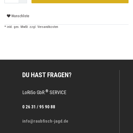
Wunschliste
* inkl. ges. MwSt. zzgl.
Versandkosten
DU HAST FRAGEN?
®
LoRiSo GbR.
SERVICE
0 26 31 / 95 90 88
info@raubfisch-jagd.de