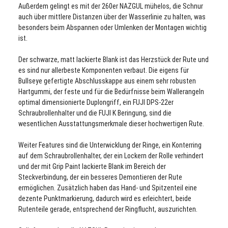
Außerdem gelingt es mit der 260er
NAZGUL
mühelos, die Schnur
auch über mittlere Distanzen über der Wasserlinie zu halten, was
besonders beim Abspannen oder Umlenken der Montagen wichtig
ist.
Der schwarze, matt lackierte Blank ist das Herzstück der Rute und
es sind nur allerbeste Komponenten verbaut. Die eigens für
Bullseye gefertigte Abschlusskappe aus einem sehr robusten
Hartgummi, der feste und für die Bedürfnisse beim Wallerangeln
optimal dimensionierte Duplongriff, ein FUJI DPS-22er
Schraubrollenhalter und die FUJI K Beringung, sind die
wesentlichen Ausstattungsmerkmale dieser hochwertigen Rute.
Weiter Features sind die Unterwicklung der Ringe, ein Konterring
auf dem Schraubrollenhalter, der ein Lockern der Rolle verhindert
und der mit Grip Paint lackierte Blank im Bereich der
Steckverbindung, der ein besseres Demontieren der Rute
ermöglichen. Zusätzlich haben das Hand- und Spitzenteil eine
dezente Punktmarkierung, dadurch wird es erleichtert, beide
Rutenteile gerade, entsprechend der Ringflucht, auszurichten.