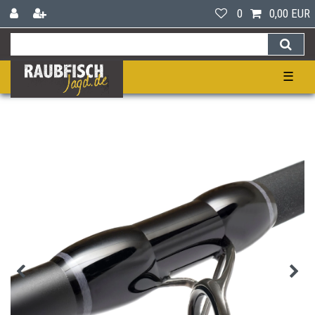
0
0,00 EUR
☰