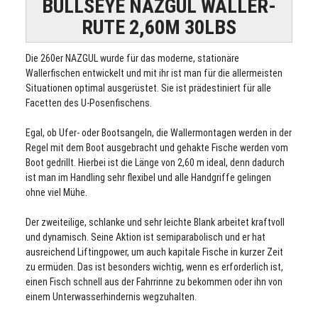
BULLSEYE NAZGUL WALLER-
RUTE 2,60M 30LBS
Die 260er
NAZGUL
wurde für das moderne, stationäre
Wallerfischen entwickelt und mit ihr ist man für die allermeisten
Situationen optimal ausgerüstet. Sie ist prädestiniert für alle
Facetten des U-Posenfischens.
Egal, ob Ufer- oder Bootsangeln, die Wallermontagen werden in der
Regel mit dem Boot ausgebracht und gehakte Fische werden vom
Boot gedrillt. Hierbei ist die Länge von 2,60 m ideal, denn dadurch
ist man im Handling sehr flexibel und alle Handgriffe gelingen
ohne viel Mühe.
Der zweiteilige, schlanke und sehr leichte Blank arbeitet kraftvoll
und dynamisch. Seine Aktion ist semiparabolisch und er hat
ausreichend Liftingpower, um auch kapitale Fische in kurzer Zeit
zu ermüden. Das ist besonders wichtig, wenn es erforderlich ist,
einen Fisch schnell aus der Fahrrinne zu bekommen oder ihn von
einem Unterwasserhindernis wegzuhalten.