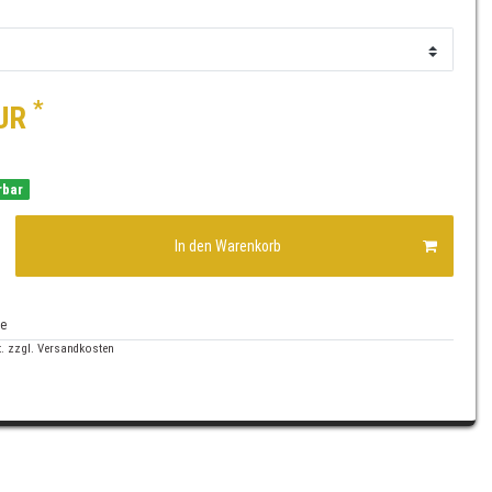
*
EUR
rbar
In den Warenkorb
te
. zzgl.
Versandkosten