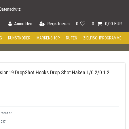
Datenschutz
Anmelden
Registrieren
0
0
0,00 EUR
G
KUNSTKÖDER
MARKENSHOP
RUTEN
ZIELFISCHPROGRAMME
usion19 DropShot Hooks Drop Shot Haken 1/0 2/0 1 2
DropShot
3037