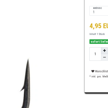
GRÖSSE
4,95 
Inhalt
1
Stück
sofort liefe
Wunschlis
* inkl. ges. MwSt