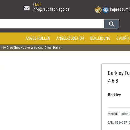
E-Mail
info@raubfischjagd.de
Impressum
ANGEL-ROLLEN
ANGEL-ZUBEHÖR
BEKLEIDUNG
CAMPIN
on 19 DropShot Hooks Wide Gap Offset-Haken
Berkley F
4 6 8
Berkley
Modell:
Fusion
EAN:
02863271