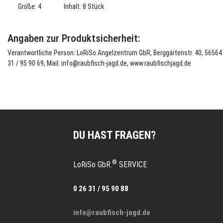
Größe: 4 Inhalt: 8 Stück
Angaben zur Produktsicherheit:
Verantwortliche Person: LoRiSo Angelzentrum GbR, Berggärtenstr. 40, 56564 N
31 / 95 90 69, Mail: info@raubfisch-jagd.de, www.raubfischjagd.de
DU HAST FRAGEN?
®
LoRiSo GbR.
SERVICE
0 26 31 / 95 90 88
info@raubfisch-jagd.de