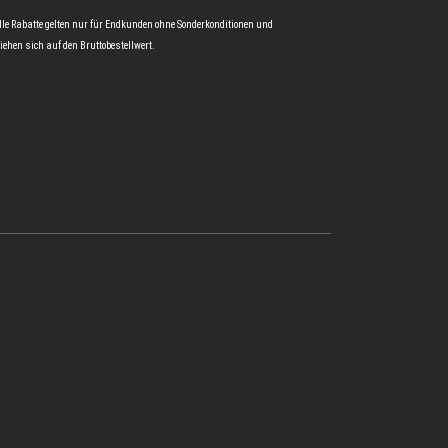
lle Rabatte gelten nur für Endkunden ohne Sonderkonditionen und
iehen sich auf den Bruttobestellwert.