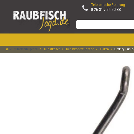
Telefonische Beratung
0 26 31 / 95 90 88
Zur Startseite gehen
Kunstköder
Kunstköderzubehör
Haken
Berkley Fusi