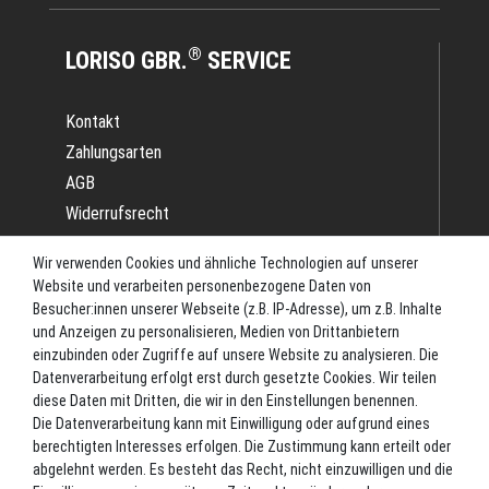
®
LORISO GBR.
SERVICE
Kontakt
Zahlungsarten
AGB
Widerrufsrecht
Impressum
Wir verwenden Cookies und ähnliche Technologien auf unserer
Datenschutz
Website und verarbeiten personenbezogene Daten von
Batterieverordnung
Besucher:innen unserer Webseite (z.B. IP-Adresse), um z.B. Inhalte
und Anzeigen zu personalisieren, Medien von Drittanbietern
Versand
einzubinden oder Zugriffe auf unsere Website zu analysieren. Die
Blog
Datenverarbeitung erfolgt erst durch gesetzte Cookies. Wir teilen
TOP-KATEGORIEN
diese Daten mit Dritten, die wir in den Einstellungen benennen.
Die Datenverarbeitung kann mit Einwilligung oder aufgrund eines
berechtigten Interesses erfolgen. Die Zustimmung kann erteilt oder
Angel-Rollen
abgelehnt werden. Es besteht das Recht, nicht einzuwilligen und die