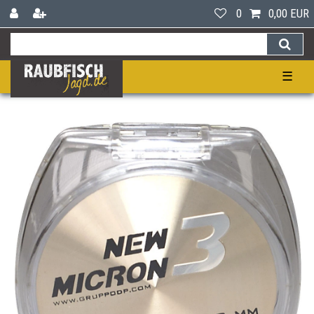
0
0,00 EUR
☰