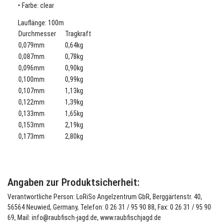
• Farbe: clear
Lauflänge: 100m
Durchmesser
Tragkraft
0,079mm
0,64kg
0,087mm
0,78kg
0,096mm
0,90kg
0,100mm
0,99kg
0,107mm
1,13kg
0,122mm
1,39kg
0,133mm
1,65kg
0,153mm
2,19kg
0,173mm
2,80kg
Angaben zur Produktsicherheit:
Verantwortliche Person: LoRiSo Angelzentrum GbR, Berggärtenstr. 40,
56564 Neuwied, Germany, Telefon: 0 26 31 / 95 90 88, Fax: 0 26 31 / 95 90
69, Mail: info@raubfisch-jagd.de, www.raubfischjagd.de