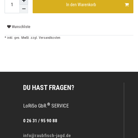
In den Warenkorb
Wunschliste
* inkl. ges. MwSt. zzgl.
Versandkosten
DU HAST FRAGEN?
®
LoRiSo GbR.
SERVICE
0 26 31 / 95 90 88
info@raubfisch-jagd.de