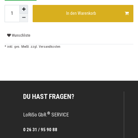
In den Warenkorb
Wunschliste
* inkl. ges. MwSt. zzgl.
Versandkosten
DU HAST FRAGEN?
®
LoRiSo GbR.
SERVICE
0 26 31 / 95 90 88