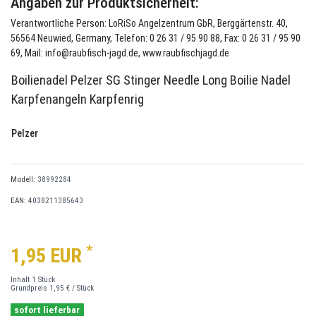
Angaben zur Produktsicherheit:
Verantwortliche Person: LoRiSo Angelzentrum GbR, Berggärtenstr. 40,
56564 Neuwied, Germany, Telefon: 0 26 31 / 95 90 88, Fax: 0 26 31 / 95 90
69, Mail: info@raubfisch-jagd.de, www.raubfischjagd.de
Boilienadel Pelzer SG Stinger Needle Long Boilie Nadel
Karpfenangeln Karpfenrig
Pelzer
Modell:
38992284
EAN:
4038211385643
*
1,95 EUR
Inhalt
1
Stück
Grundpreis
1,95 € / Stück
sofort lieferbar