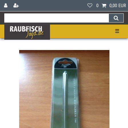
0
0,00 EUR
☰