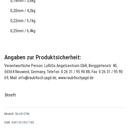
0,18mm / 3,6kg
0,20mm / 4,2kg
0,22mm / 5,1kg
0,25mm / 6,4kg
Angaben zur Produktsicherheit:
Verantwortliche Person: LoRiSo Angelzentrum GbR, Berggärtenstr. 40,
56564 Neuwied, Germany, Telefon: 0 26 31 / 95 90 88, Fax: 0 26 31 / 95 90
69, Mail: info@raubfisch-jagd.de, www.raubfischjagd.de
Stroft
Modell:
Stroft-GTM
EAN:
4047261067188