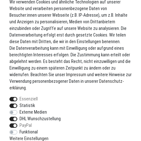
Wir verwenden Cookies und ähnliche Technologien auf unserer
Datenschutz
Website und verarbeiten personenbezogene Daten von
Batterieverordnung
Besucher:innen unserer Webseite (z.B. IP-Adresse), um z.B. Inhalte
und Anzeigen zu personalisieren, Medien von Drittanbietern
Versand
einzubinden oder Zugriffe auf unsere Website zu analysieren. Die
Blog
Datenverarbeitung erfolgt erst durch gesetzte Cookies. Wir teilen
TOP-KATEGORIEN
diese Daten mit Dritten, die wir in den Einstellungen benennen.
Die Datenverarbeitung kann mit Einwilligung oder aufgrund eines
berechtigten Interesses erfolgen. Die Zustimmung kann erteilt oder
Angel-Rollen
abgelehnt werden. Es besteht das Recht, nicht einzuwilligen und die
Angel-Zubehör
Einwilligung zu einem späteren Zeitpunkt zu ändern oder zu
widerrufen. Beachten Sie unser
Impressum
und weitere Hinweise zur
Bekleidung
Verwendung personenbezogener Daten in unserer
Daten­schutz­
Camping
erklärung
.
Kunstköder
Essenziell
Markenshop
Statistik
Ruten
Externe Medien
DHL Wunschzustellung
Ruten + Rolle + Schnur
PayPal
Zielfischprogramme
Funktional
Weitere Einstellungen