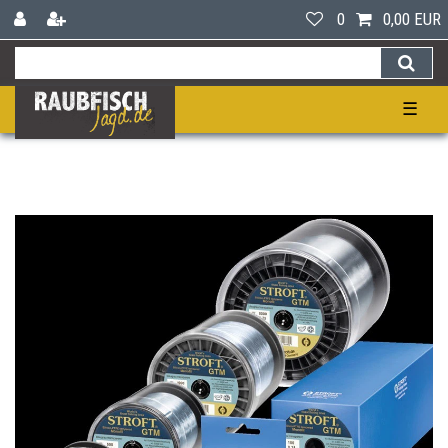
0
0,00 EUR
☰