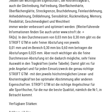
,neben der wichtigsten Eigenschaft, der Knotentragkraft,
auch die Gleitreibung, Haftreibung, Oberflächenhärte,
Oberflächenglätte, Streckgrenze, Bruchdehnung, Feinlastdehnung,
Anhiebdehnung, Drilldehnung, Sensibilität, Rückmeldung, Memory,
Flexibilität, Geschmeidigkeit und Weichheit
immer wieder verbessert und optimiert werden. (Weiterführende
Informationen finden Sie auch unter www.stroft.de ->
FAQs). In den Durchmessern von 0,03 mm bis 0,30 mm gibt es die
STROFT GTM in sehr feiner Abstufung von jeweils
0,01 mm und im Bereich 0,30 mm bis 0,60 mm betragen die
Abstufungen 0,025 mm. Aber noch wichtiger als die feine
Durchmesser-Abstufung ist die dadurch mögliche, sehr feine
Auswahl in den Tragkräften (siehe Tabelle). Damit gibt es für
jede Angelart und für jeden Einsatzzweck die genau richtige
STROFT GTM - mit den jeweils höchstmöglichen Linear- und
Knotentragkräften bei optimaler Abstimmung aller anderen
Eigenschaften. STROFT GTM ist die richtige Angelschnur für
alle Sportfischer, für die nur die beste Qualität, nämlich die Nr.1, in
Betracht kommt.
Verfügbare Stärken: