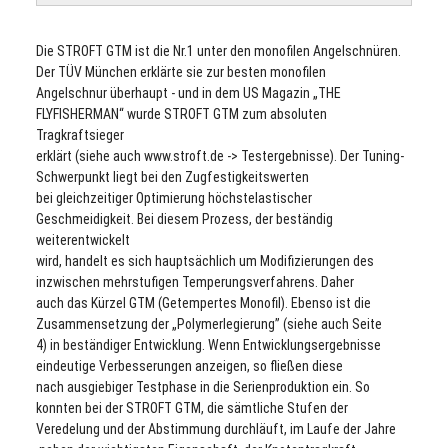
Die STROFT GTM ist die Nr.1 unter den monofilen Angelschnüren.
Der TÜV München erklärte sie zur besten monofilen
Angelschnur überhaupt - und in dem US Magazin „THE
FLYFISHERMAN“ wurde STROFT GTM zum absoluten
Tragkraftsieger
erklärt (siehe auch www.stroft.de -> Testergebnisse). Der Tuning-
Schwerpunkt liegt bei den Zugfestigkeitswerten
bei gleichzeitiger Optimierung höchstelastischer
Geschmeidigkeit. Bei diesem Prozess, der beständig
weiterentwickelt
wird, handelt es sich hauptsächlich um Modifizierungen des
inzwischen mehrstufigen Temperungsverfahrens. Daher
auch das Kürzel GTM (Getempertes Monofil). Ebenso ist die
Zusammensetzung der „Polymerlegierung” (siehe auch Seite
4) in beständiger Entwicklung. Wenn Entwicklungsergebnisse
eindeutige Verbesserungen anzeigen, so fließen diese
nach ausgiebiger Testphase in die Serienproduktion ein. So
konnten bei der STROFT GTM, die sämtliche Stufen der
Veredelung und der Abstimmung durchläuft, im Laufe der Jahre