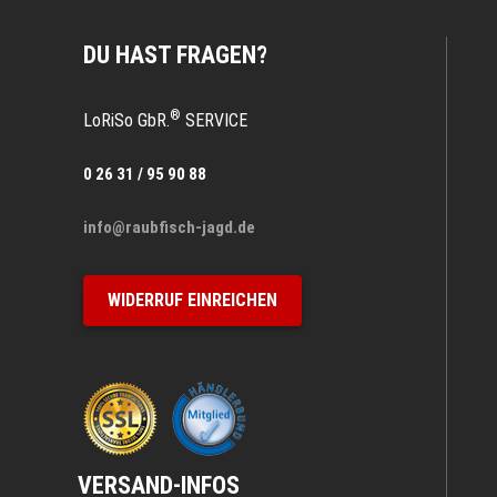
DU HAST FRAGEN?
®
LoRiSo GbR.
SERVICE
0 26 31 / 95 90 88
info@raubfisch-jagd.de
WIDERRUF EINREICHEN
VERSAND-INFOS