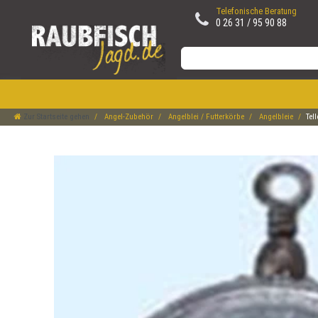
Telefonische Beratung
0 26 31 / 95 90 88
Zur Startseite gehen
Angel-Zubehör
Angelblei / Futterkörbe
Angelbleie
Tel