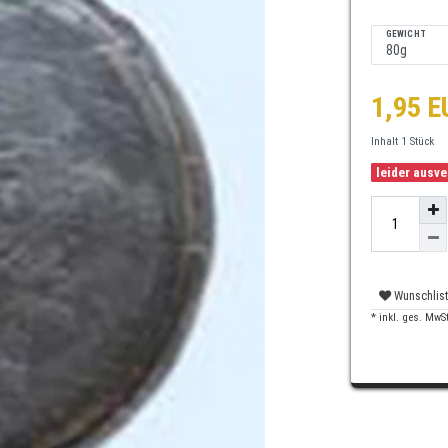
GEWICHT
1,95 
Inhalt
1
Stück
leider ausv
Wunschlis
* inkl. ges. MwSt