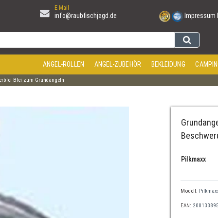
E-Mail
info@raubfischjagd.de
Impressum
ANGEL-ROLLEN
ANGEL-ZUBEHÖR
BEKLEIDUNG
CAMPIN
lerblei Blei zum Grundangeln
Grundangel
Beschwer
Pilkmaxx
Modell:
Pilkmaxx
EAN:
20013389