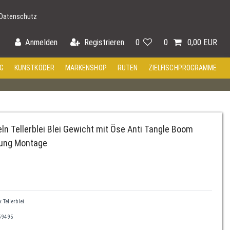
Datenschutz
Anmelden
Registrieren
0
0
0,00 EUR
G
KUNSTKÖDER
MARKENSHOP
RUTEN
ZIELFISCHPROGRAMME
n Tellerblei Blei Gewicht mit Öse Anti Tangle Boom
ung Montage
 Tellerblei
59495