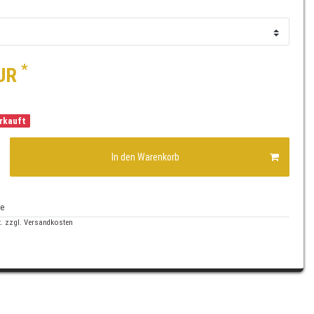
*
EUR
erkauft
In den Warenkorb
te
. zzgl.
Versandkosten