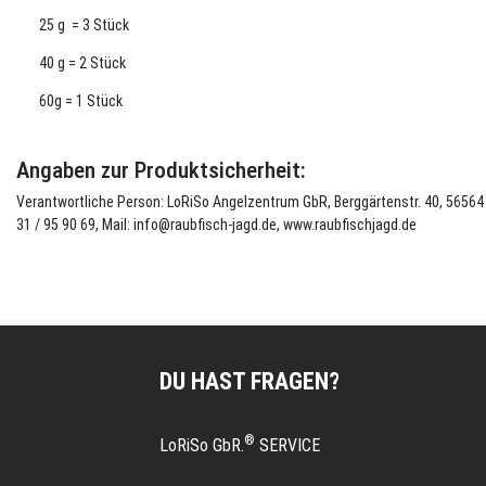
25 g = 3 Stück
40 g = 2 Stück
60g = 1 Stück
Angaben zur Produktsicherheit:
Verantwortliche Person: LoRiSo Angelzentrum GbR, Berggärtenstr. 40, 56564 N
31 / 95 90 69, Mail: info@raubfisch-jagd.de, www.raubfischjagd.de
DU HAST FRAGEN?
®
LoRiSo GbR.
SERVICE