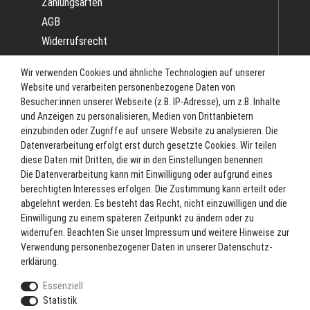
Zahlungsarten
AGB
Widerrufsrecht
Impressum
Wir verwenden Cookies und ähnliche Technologien auf unserer
Datenschutz
Website und verarbeiten personenbezogene Daten von
Batterieverordnung
Besucher:innen unserer Webseite (z.B. IP-Adresse), um z.B. Inhalte
und Anzeigen zu personalisieren, Medien von Drittanbietern
Versand
einzubinden oder Zugriffe auf unsere Website zu analysieren. Die
Blog
Datenverarbeitung erfolgt erst durch gesetzte Cookies. Wir teilen
TOP-KATEGORIEN
diese Daten mit Dritten, die wir in den Einstellungen benennen.
Die Datenverarbeitung kann mit Einwilligung oder aufgrund eines
berechtigten Interesses erfolgen. Die Zustimmung kann erteilt oder
Angel-Rollen
abgelehnt werden. Es besteht das Recht, nicht einzuwilligen und die
Angel-Zubehör
Einwilligung zu einem späteren Zeitpunkt zu ändern oder zu
widerrufen. Beachten Sie unser
Impressum
und weitere Hinweise zur
Bekleidung
Verwendung personenbezogener Daten in unserer
Daten­schutz­
Camping
erklärung
.
Kunstköder
Essenziell
Markenshop
Statistik