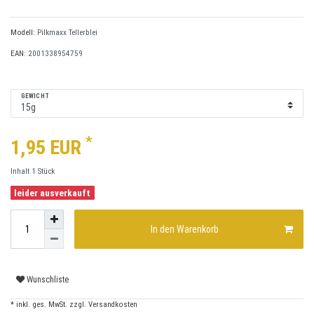
Modell:
Pilkmaxx Tellerblei
EAN:
2001338954759
GEWICHT
*
1,95 EUR
Inhalt
1
Stück
leider ausverkauft
In den Warenkorb
Wunschliste
* inkl. ges. MwSt. zzgl.
Versandkosten