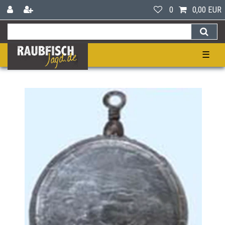
0
0,00 EUR
☰