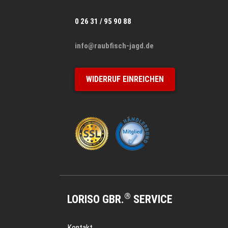
0 26 31 / 95 90 88
info@raubfisch-jagd.de
WIDERRUF EINREICHEN
®
LORISO GBR.
SERVICE
Kontakt