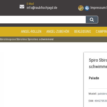
E-Mail
info@raubfischjagd.de
Impressum
ANGEL-ROLLEN
ANGEL-ZUBEHÖR
BEKLEIDUNG
CAMPIN
Sbirolinopose Sbirolino Spirolino schwimmend
Spiro Sbir
schwimmen
Paladin
Modell:
palsbiro
EAN:
40427053