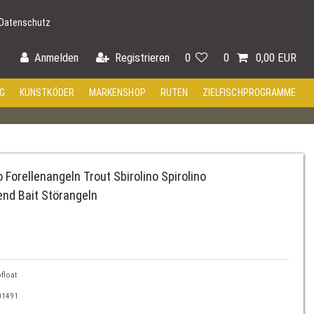
Datenschutz
Anmelden
Registrieren
0
0
0,00 EUR
G
KUNSTKÖDER
MARKENSHOP
RUTEN
ZIELFISCHPROGRAMME
o Forellenangeln Trout Sbirolino Spirolino
d Bait Störangeln
float
01491