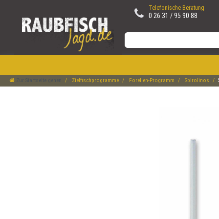
Telefonische Beratung
0 26 31 / 95 90 88
Zur Startseite gehen
Zielfischprogramme
Forellen-Programm
Sbirolinos