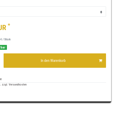
*
EUR
 € / Stück
rbar
In den Warenkorb
te
. zzgl.
Versandkosten