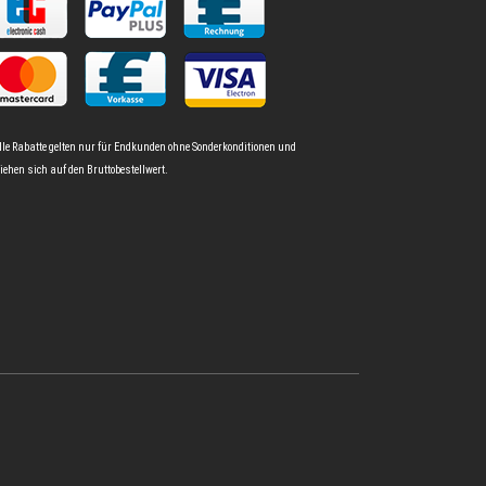
lle Rabatte gelten nur für Endkunden ohne Sonderkonditionen und
iehen sich auf den Bruttobestellwert.